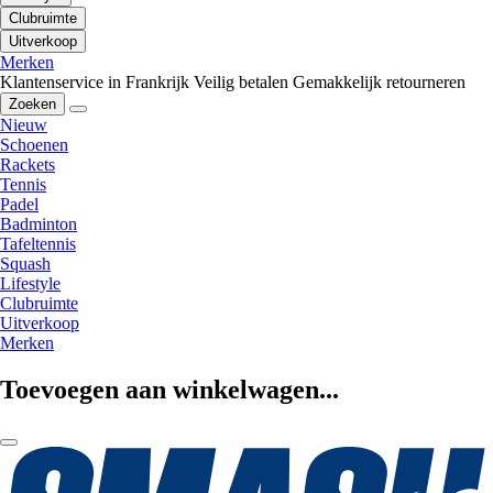
Clubruimte
Uitverkoop
Merken
Klantenservice in Frankrijk
Veilig betalen
Gemakkelijk retourneren
Zoeken
Nieuw
Schoenen
Rackets
Tennis
Padel
Badminton
Tafeltennis
Squash
Lifestyle
Clubruimte
Uitverkoop
Merken
Toevoegen aan winkelwagen...