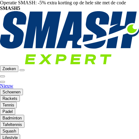
Operatie SMASH: -5% extra korting op de hele site met de code
SMASH5
Zoeken
Nieuw
Schoenen
Rackets
Tennis
Padel
Badminton
Tafeltennis
Squash
Lifestyle