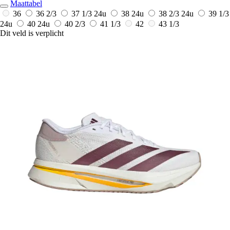
Maattabel
36
36 2/3
37 1/3
24u
38
24u
38 2/3
24u
39 1/3
24u
40
24u
40 2/3
41 1/3
42
43 1/3
Dit veld is verplicht