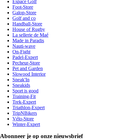
Espace Golf
Foot-Store
Galop-Store
Golf and co
Handball-Store
House of Rugby
La sellerie de Maé
Made in Paradis
Nauti-wave
On-Fight
Padel-Expert
Pecheur-Store
Pet and Garden
Slowood Interior
Sneak'In
Sneakids
Sport is good
Training-Fit
Trek-Expert
Triathlon-Expert
TripNBikers
Vélo-Store
Winter-Expert
Abonneer je op onze nieuwsbrief