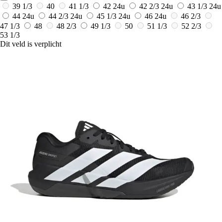
39 1/3
40
41 1/3
42
24u
42 2/3
24u
43 1/3
24u
44
24u
44 2/3
24u
45 1/3
24u
46
24u
46 2/3
47 1/3
48
48 2/3
49 1/3
50
51 1/3
52 2/3
53 1/3
Dit veld is verplicht