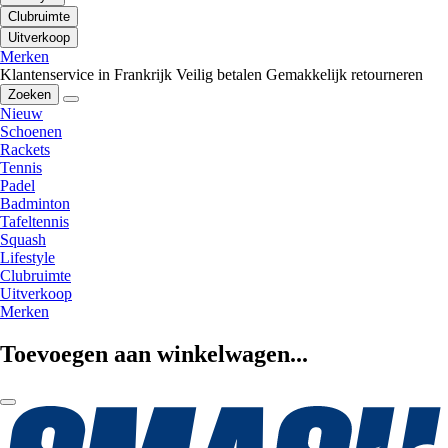
Clubruimte
Uitverkoop
Merken
Klantenservice in Frankrijk
Veilig betalen
Gemakkelijk retourneren
Zoeken
Nieuw
Schoenen
Rackets
Tennis
Padel
Badminton
Tafeltennis
Squash
Lifestyle
Clubruimte
Uitverkoop
Merken
Toevoegen aan winkelwagen...