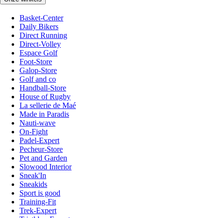
Basket-Center
Daily Bikers
Direct Running
Direct-Volley
Espace Golf
Foot-Store
Galop-Store
Golf and co
Handball-Store
House of Rugby
La sellerie de Maé
Made in Paradis
Nauti-wave
On-Fight
Padel-Expert
Pecheur-Store
Pet and Garden
Slowood Interior
Sneak'In
Sneakids
Sport is good
Training-Fit
Trek-Expert