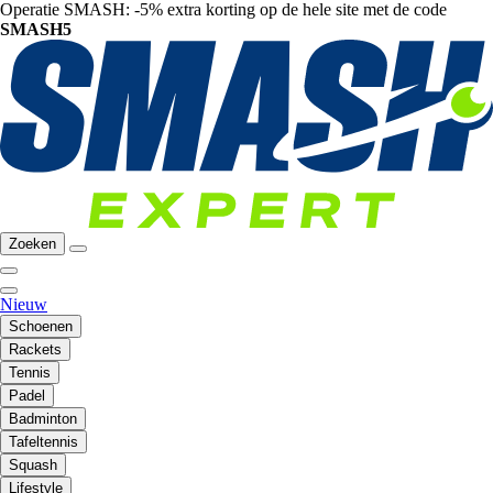
Operatie SMASH: -5% extra korting op de hele site met de code
SMASH5
Zoeken
Nieuw
Schoenen
Rackets
Tennis
Padel
Badminton
Tafeltennis
Squash
Lifestyle