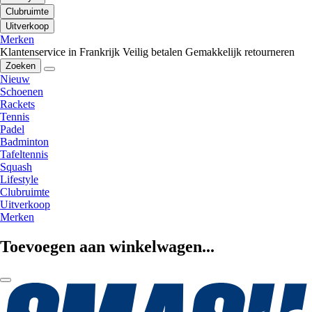
Clubruimte
Uitverkoop
Merken
Klantenservice in Frankrijk
Veilig betalen
Gemakkelijk retourneren
Zoeken
Nieuw
Schoenen
Rackets
Tennis
Padel
Badminton
Tafeltennis
Squash
Lifestyle
Clubruimte
Uitverkoop
Merken
Toevoegen aan winkelwagen...