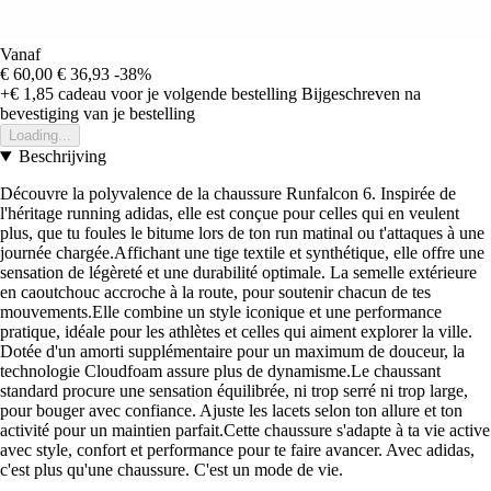
Vanaf
€ 60,00
€ 36,93
-38%
+€ 1,85
cadeau voor je volgende bestelling
Bijgeschreven na
bevestiging van je bestelling
Loading...
Beschrijving
Découvre la polyvalence de la chaussure Runfalcon 6. Inspirée de
l'héritage running adidas, elle est conçue pour celles qui en veulent
plus, que tu foules le bitume lors de ton run matinal ou t'attaques à une
journée chargée.Affichant une tige textile et synthétique, elle offre une
sensation de légèreté et une durabilité optimale. La semelle extérieure
en caoutchouc accroche à la route, pour soutenir chacun de tes
mouvements.Elle combine un style iconique et une performance
pratique, idéale pour les athlètes et celles qui aiment explorer la ville.
Dotée d'un amorti supplémentaire pour un maximum de douceur, la
technologie Cloudfoam assure plus de dynamisme.Le chaussant
standard procure une sensation équilibrée, ni trop serré ni trop large,
pour bouger avec confiance. Ajuste les lacets selon ton allure et ton
activité pour un maintien parfait.Cette chaussure s'adapte à ta vie active
avec style, confort et performance pour te faire avancer. Avec adidas,
c'est plus qu'une chaussure. C'est un mode de vie.