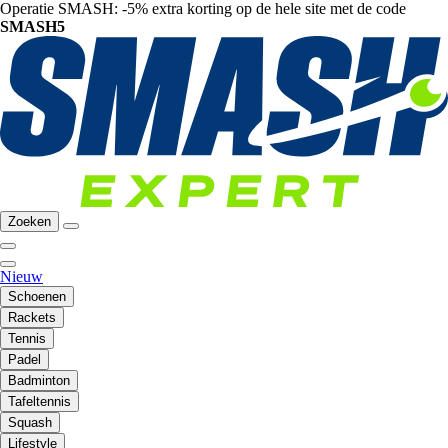
Operatie SMASH: -5% extra korting op de hele site met de code
SMASH5
Zoeken
Nieuw
Schoenen
Rackets
Tennis
Padel
Badminton
Tafeltennis
Squash
Lifestyle