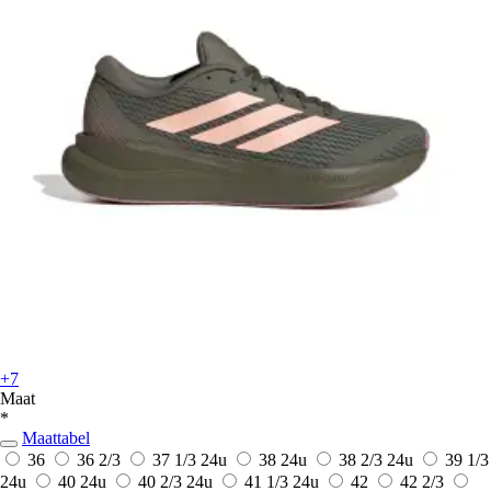
+7
Maat
*
Maattabel
36
36 2/3
37 1/3
24u
38
24u
38 2/3
24u
39 1/3
24u
40
24u
40 2/3
24u
41 1/3
24u
42
42 2/3