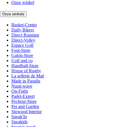
Onze winkel
Onze winkels
Basket-Center
Daily Bikers
Direct Running
Direct-Volley
Espace Golf
Foot-Store
Galop-Store
Golf and co
Handball-Store
House of Rugby
La sellerie de Maé
Made in Paradis
Nauti-wave
On-Fight
Padel-Expert
Pecheur-Store
Pet and Garden
Slowood Interior
Sneak'In
Sneakids
Sport is good