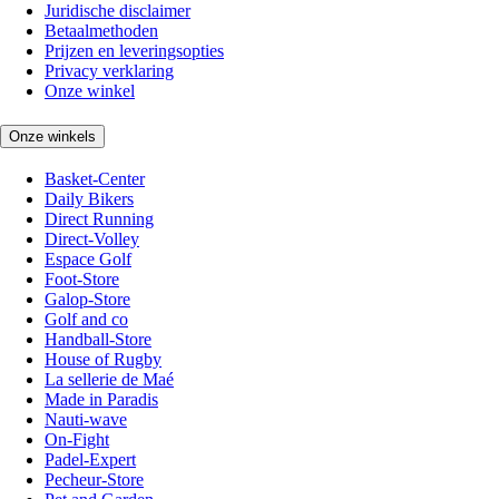
Juridische disclaimer
Betaalmethoden
Prijzen en leveringsopties
Privacy verklaring
Onze winkel
Onze winkels
Basket-Center
Daily Bikers
Direct Running
Direct-Volley
Espace Golf
Foot-Store
Galop-Store
Golf and co
Handball-Store
House of Rugby
La sellerie de Maé
Made in Paradis
Nauti-wave
On-Fight
Padel-Expert
Pecheur-Store