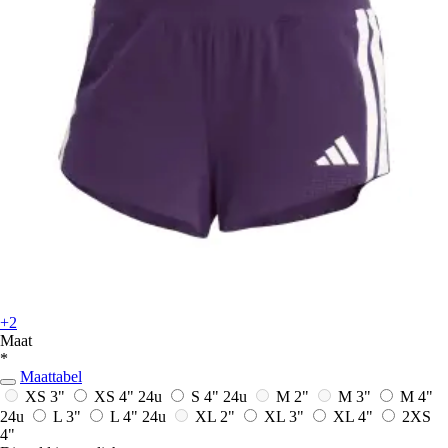
+2
Maat
*
Maattabel
XS 3"
XS 4"
24u
S 4"
24u
M 2"
M 3"
M 4"
24u
L 3"
L 4"
24u
XL 2"
XL 3"
XL 4"
2XS
4"