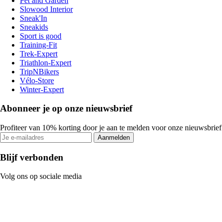
Pet and Garden
Slowood Interior
Sneak'In
Sneakids
Sport is good
Training-Fit
Trek-Expert
Triathlon-Expert
TripNBikers
Vélo-Store
Winter-Expert
Abonneer je op onze nieuwsbrief
Profiteer van 10% korting door je aan te melden voor onze nieuwsbrief
Aanmelden
Blijf verbonden
Volg ons op sociale media