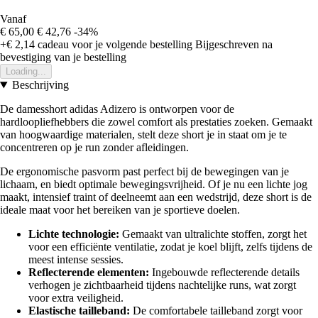
Vanaf
€ 65,00
€ 42,76
-34%
+€ 2,14
cadeau voor je volgende bestelling
Bijgeschreven na
bevestiging van je bestelling
Loading...
Beschrijving
De damesshort adidas Adizero is ontworpen voor de
hardloopliefhebbers die zowel comfort als prestaties zoeken. Gemaakt
van hoogwaardige materialen, stelt deze short je in staat om je te
concentreren op je run zonder afleidingen.
De ergonomische pasvorm past perfect bij de bewegingen van je
lichaam, en biedt optimale bewegingsvrijheid. Of je nu een lichte jog
maakt, intensief traint of deelneemt aan een wedstrijd, deze short is de
ideale maat voor het bereiken van je sportieve doelen.
Lichte technologie:
Gemaakt van ultralichte stoffen, zorgt het
voor een efficiënte ventilatie, zodat je koel blijft, zelfs tijdens de
meest intense sessies.
Reflecterende elementen:
Ingebouwde reflecterende details
verhogen je zichtbaarheid tijdens nachtelijke runs, wat zorgt
voor extra veiligheid.
Elastische tailleband:
De comfortabele tailleband zorgt voor