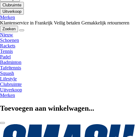
Clubruimte
Uitverkoop
Merken
Klantenservice in Frankrijk
Veilig betalen
Gemakkelijk retourneren
Zoeken
Nieuw
Schoenen
Rackets
Tennis
Padel
Badminton
Tafeltennis
Squash
Lifestyle
Clubruimte
Uitverkoop
Merken
Toevoegen aan winkelwagen...