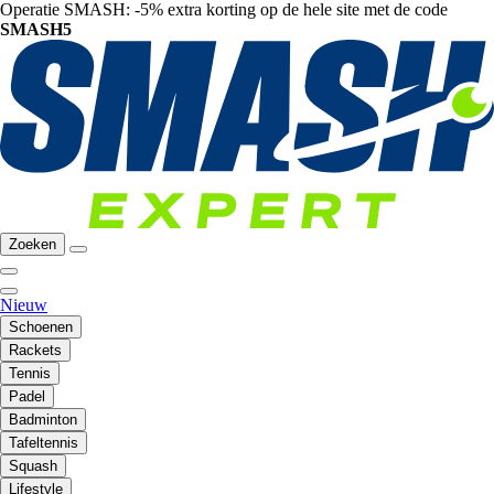
Operatie SMASH: -5% extra korting op de hele site met de code
SMASH5
Zoeken
Nieuw
Schoenen
Rackets
Tennis
Padel
Badminton
Tafeltennis
Squash
Lifestyle