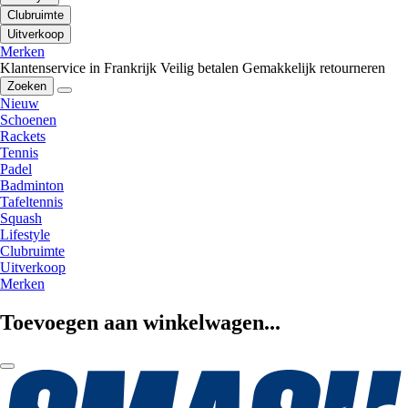
Clubruimte
Uitverkoop
Merken
Klantenservice in Frankrijk
Veilig betalen
Gemakkelijk retourneren
Zoeken
Nieuw
Schoenen
Rackets
Tennis
Padel
Badminton
Tafeltennis
Squash
Lifestyle
Clubruimte
Uitverkoop
Merken
Toevoegen aan winkelwagen...