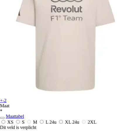
+-2
Maat
*
Maattabel
XS
S
M
L
24u
XL
24u
2XL
Dit veld is verplicht