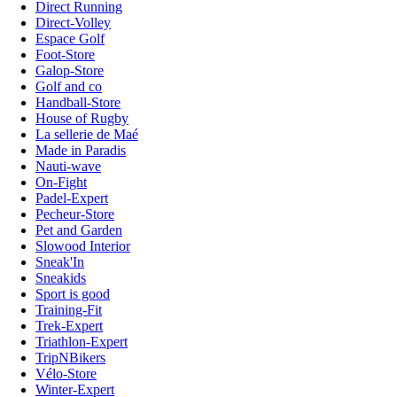
Direct Running
Direct-Volley
Espace Golf
Foot-Store
Galop-Store
Golf and co
Handball-Store
House of Rugby
La sellerie de Maé
Made in Paradis
Nauti-wave
On-Fight
Padel-Expert
Pecheur-Store
Pet and Garden
Slowood Interior
Sneak'In
Sneakids
Sport is good
Training-Fit
Trek-Expert
Triathlon-Expert
TripNBikers
Vélo-Store
Winter-Expert