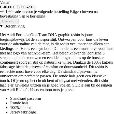
Vanaf
€ 40,00
€ 32,00
-20%
+€ 1,60
cadeau voor je volgende bestelling
Bijgeschreven na
bevestiging van je bestelling
Loading...
Beschrijving
Het Audi Formula One Team DNA graphic t-shirt is jouw
toegangsbewijs tot de autosportstijl. Ontworpen voor fans die leven
voor de adrenaline van de race, is dit t-shirt veel meer dan alleen een
kledingstuk. Het is een symbool. Dit model is een must-have voor fans
met het logo van het Audi-team. Het beschikt over de iconische 3
strepen op beide mouwen en een klein logo adidas op de borst, en
combineert sport en stijl op natuurlijke wijze. Dankzij de 100% katoen
fabricage biedt de jerseystof comfort en duurzaamheid. Dit t-shirt is
een echte must-have voor elke dag. De standaard pasvorm is
ontworpen om perfect te passen. De ronde hals geeft een klassieke
touch. Of je nu op het circuit bent of uitgaat met vrienden, dit t-shirt
laat je er geweldig uitzien en je goed voelen. Sluit je aan bij de rangen
van Audi F1-liefhebbers en toon trots je passie.
Standaard pasvorm
Ronde hals
100% katoen
Jersey fabricage