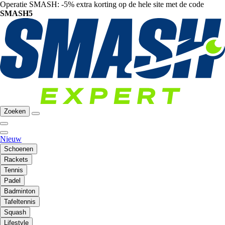
Operatie SMASH: -5% extra korting op de hele site met de code
SMASH5
Zoeken
Nieuw
Schoenen
Rackets
Tennis
Padel
Badminton
Tafeltennis
Squash
Lifestyle