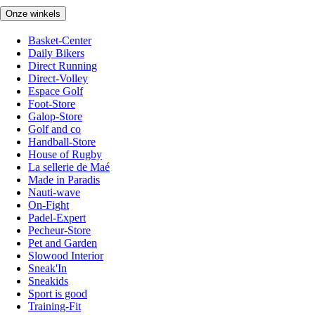
Onze winkels
Basket-Center
Daily Bikers
Direct Running
Direct-Volley
Espace Golf
Foot-Store
Galop-Store
Golf and co
Handball-Store
House of Rugby
La sellerie de Maé
Made in Paradis
Nauti-wave
On-Fight
Padel-Expert
Pecheur-Store
Pet and Garden
Slowood Interior
Sneak'In
Sneakids
Sport is good
Training-Fit