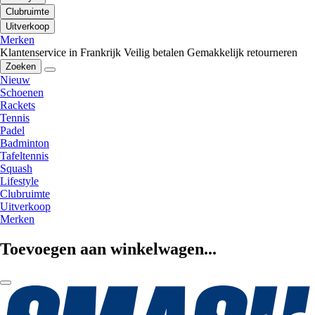
Clubruimte
Uitverkoop
Merken
Klantenservice in Frankrijk
Veilig betalen
Gemakkelijk retourneren
Zoeken
Nieuw
Schoenen
Rackets
Tennis
Padel
Badminton
Tafeltennis
Squash
Lifestyle
Clubruimte
Uitverkoop
Merken
Toevoegen aan winkelwagen...