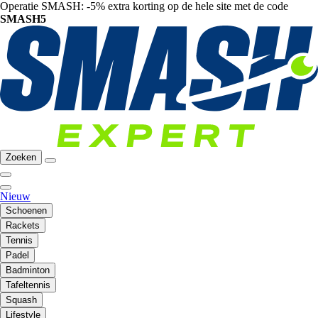
Operatie SMASH: -5% extra korting op de hele site met de code
SMASH5
Zoeken
Nieuw
Schoenen
Rackets
Tennis
Padel
Badminton
Tafeltennis
Squash
Lifestyle