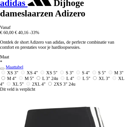
adidas
Dijhoge
dameslaarzen Adizero
Vanaf
€ 60,00
€ 40,16
-33%
Ontdek de short Adizero van adidas, de perfecte combinatie van
comfort en prestaties voor je hardloopsessies.
Maat
*
Maattabel
XS 3"
XS 4"
XS 5"
S 3"
S 4"
S 5"
M 3"
M 4"
M 5"
L 3"
24u
L 4"
L 5"
XL 3"
XL
4"
XL 5"
2XL 4"
2XS 3"
24u
Dit veld is verplicht