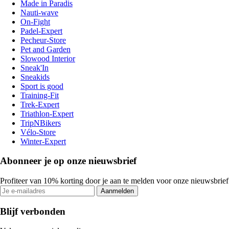
Made in Paradis
Nauti-wave
On-Fight
Padel-Expert
Pecheur-Store
Pet and Garden
Slowood Interior
Sneak'In
Sneakids
Sport is good
Training-Fit
Trek-Expert
Triathlon-Expert
TripNBikers
Vélo-Store
Winter-Expert
Abonneer je op onze nieuwsbrief
Profiteer van 10% korting door je aan te melden voor onze nieuwsbrief
Aanmelden
Blijf verbonden