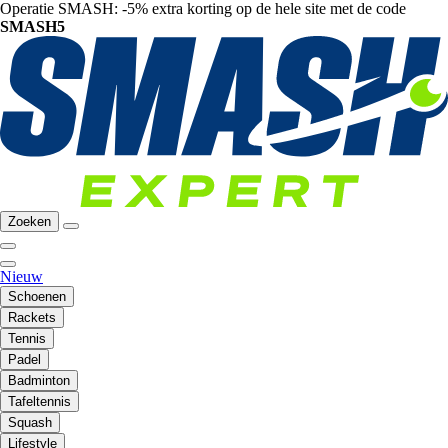
Operatie SMASH: -5% extra korting op de hele site met de code
SMASH5
Zoeken
Nieuw
Schoenen
Rackets
Tennis
Padel
Badminton
Tafeltennis
Squash
Lifestyle