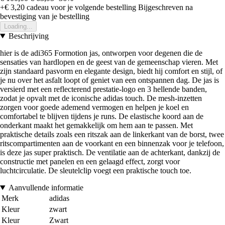
+€ 3,20
cadeau voor je volgende bestelling
Bijgeschreven na
bevestiging van je bestelling
Loading...
Beschrijving
hier is de adi365 Formotion jas, ontworpen voor degenen die de
sensaties van hardlopen en de geest van de gemeenschap vieren. Met
zijn standaard pasvorm en elegante design, biedt hij comfort en stijl, of
je nu over het asfalt loopt of geniet van een ontspannen dag. De jas is
versierd met een reflecterend prestatie-logo en 3 hellende banden,
zodat je opvalt met de iconische adidas touch. De mesh-inzetten
zorgen voor goede ademend vermogen en helpen je koel en
comfortabel te blijven tijdens je runs. De elastische koord aan de
onderkant maakt het gemakkelijk om hem aan te passen. Met
praktische details zoals een ritszak aan de linkerkant van de borst, twee
ritscompartimenten aan de voorkant en een binnenzak voor je telefoon,
is deze jas super praktisch. De ventilatie aan de achterkant, dankzij de
constructie met panelen en een gelaagd effect, zorgt voor
luchtcirculatie. De sleutelclip voegt een praktische touch toe.
Aanvullende informatie
Merk
adidas
Kleur
zwart
Kleur
Zwart