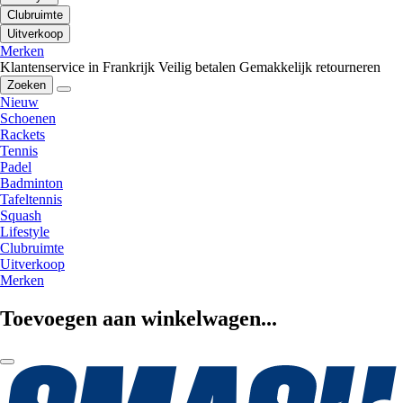
Clubruimte
Uitverkoop
Merken
Klantenservice in Frankrijk
Veilig betalen
Gemakkelijk retourneren
Zoeken
Nieuw
Schoenen
Rackets
Tennis
Padel
Badminton
Tafeltennis
Squash
Lifestyle
Clubruimte
Uitverkoop
Merken
Toevoegen aan winkelwagen...