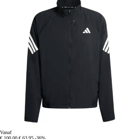
Vanaf
€ 100,00
€ 63,95
-36%