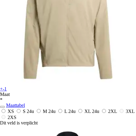
+-1
Maat
*
Maattabel
XS
S
24u
M
24u
L
24u
XL
24u
2XL
3XL
2XS
Dit veld is verplicht