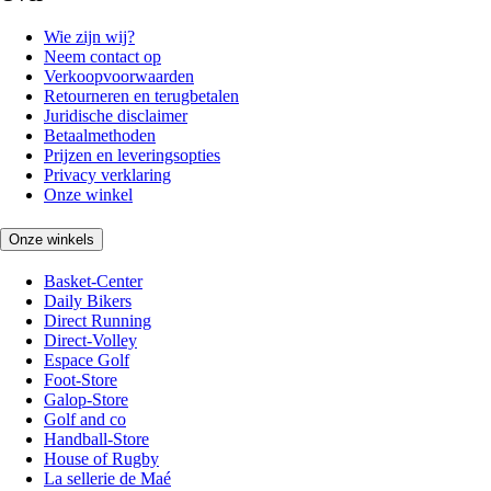
Wie zijn wij?
Neem contact op
Verkoopvoorwaarden
Retourneren en terugbetalen
Juridische disclaimer
Betaalmethoden
Prijzen en leveringsopties
Privacy verklaring
Onze winkel
Onze winkels
Basket-Center
Daily Bikers
Direct Running
Direct-Volley
Espace Golf
Foot-Store
Galop-Store
Golf and co
Handball-Store
House of Rugby
La sellerie de Maé