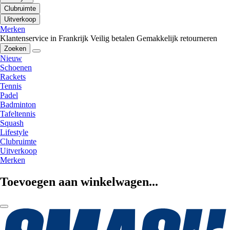
Clubruimte
Uitverkoop
Merken
Klantenservice in Frankrijk
Veilig betalen
Gemakkelijk retourneren
Zoeken
Nieuw
Schoenen
Rackets
Tennis
Padel
Badminton
Tafeltennis
Squash
Lifestyle
Clubruimte
Uitverkoop
Merken
Toevoegen aan winkelwagen...