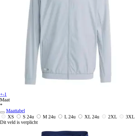
+-1
Maat
*
Maattabel
XS
S
24u
M
24u
L
24u
XL
24u
2XL
3XL
Dit veld is verplicht