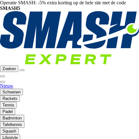
Operatie SMASH: -5% extra korting op de hele site met de code
SMASH5
Zoeken
Nieuw
Schoenen
Rackets
Tennis
Padel
Badminton
Tafeltennis
Squash
Lifestyle