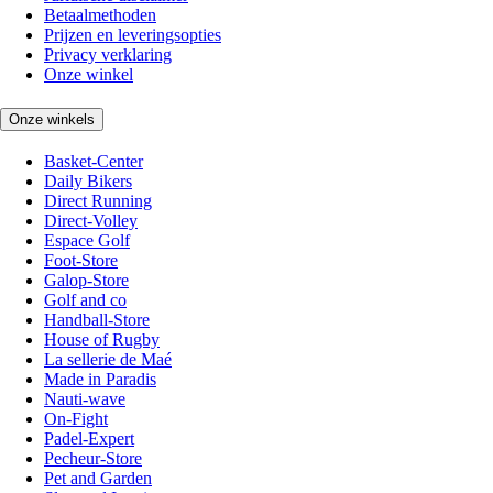
Betaalmethoden
Prijzen en leveringsopties
Privacy verklaring
Onze winkel
Onze winkels
Basket-Center
Daily Bikers
Direct Running
Direct-Volley
Espace Golf
Foot-Store
Galop-Store
Golf and co
Handball-Store
House of Rugby
La sellerie de Maé
Made in Paradis
Nauti-wave
On-Fight
Padel-Expert
Pecheur-Store
Pet and Garden