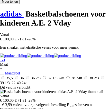
Meer tonen
adidas
Basketbalschoenen voor
kinderen A.E. 2 Vday
Vanaf
€ 100,00
€ 71,81
-28%
Een sneaker met elastische veters voor meer gemak.
+-1
Maat
*
Maattabel
35,5
36
36 2/3
37 1/3
24u
38
24u
38 2/3
39 1/3
40
24u
Dit veld is verplicht
Vanaf
€ 100,00
€ 71,81
-28%
+€ 3,59
cadeau voor je volgende bestelling
Bijgeschreven na