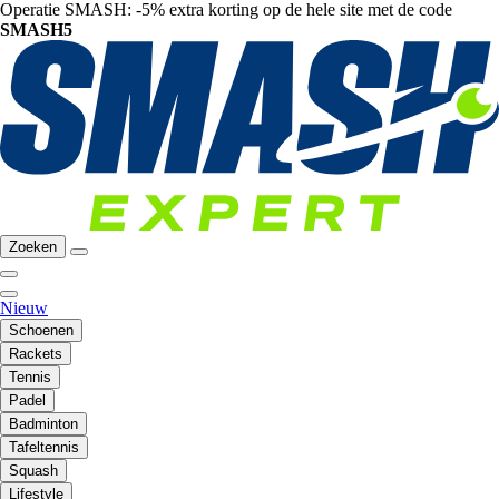
Operatie SMASH: -5% extra korting op de hele site met de code
SMASH5
Zoeken
Nieuw
Schoenen
Rackets
Tennis
Padel
Badminton
Tafeltennis
Squash
Lifestyle