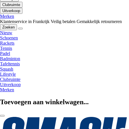
Clubruimte
Uitverkoop
Merken
Klantenservice in Frankrijk
Veilig betalen
Gemakkelijk retourneren
Zoeken
Nieuw
Schoenen
Rackets
Tennis
Padel
Badminton
Tafeltennis
Squash
Lifestyle
Clubruimte
Uitverkoop
Merken
Toevoegen aan winkelwagen...