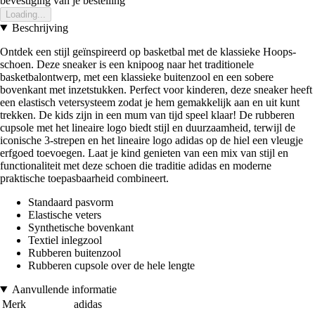
bevestiging van je bestelling
Loading...
Beschrijving
Ontdek een stijl geïnspireerd op basketbal met de klassieke Hoops-
schoen. Deze sneaker is een knipoog naar het traditionele
basketbalontwerp, met een klassieke buitenzool en een sobere
bovenkant met inzetstukken. Perfect voor kinderen, deze sneaker heeft
een elastisch vetersysteem zodat je hem gemakkelijk aan en uit kunt
trekken. De kids zijn in een mum van tijd speel klaar! De rubberen
cupsole met het lineaire logo biedt stijl en duurzaamheid, terwijl de
iconische 3-strepen en het lineaire logo adidas op de hiel een vleugje
erfgoed toevoegen. Laat je kind genieten van een mix van stijl en
functionaliteit met deze schoen die traditie adidas en moderne
praktische toepasbaarheid combineert.
Standaard pasvorm
Elastische veters
Synthetische bovenkant
Textiel inlegzool
Rubberen buitenzool
Rubberen cupsole over de hele lengte
Aanvullende informatie
Merk
adidas