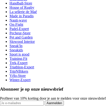
Handball-Store
House of Rugby
La sellerie de Maé
Made in Paradis
Nauti-wave
On-Fight
Padel-Expert
Pecheur-Store
Pet and Garden
Slowood Interior
Sneak'In
Sneakids
Sport is good
Training-Fit
Trek-Expert
Triathlon-Expert
TripNBikers
Vélo-Store
Winter-Expert
Abonneer je op onze nieuwsbrief
Profiteer van 10% korting door je aan te melden voor onze nieuwsbrief
Aanmelden