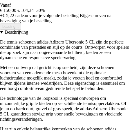
Vanaf
€ 150,00
€ 104,34
-30%
+€ 5,22
cadeau voor je volgende bestelling
Bijgeschreven na
bevestiging van je bestelling
Loading...
Beschrijving
De tennis schoenen adidas Adizero Ubersonic 5 CL zijn de perfecte
combinatie van prestaties en stijl op de courts. Ontworpen voor spelers
die op zoek zijn naar ongeëvenaarde lichtheid, bieden ze een
dynamische en responsieve speelervaring.
Met een ontwerp dat gericht is op snelheid, zijn deze schoenen
voorzien van een ademende mesh bovenkant die optimale
luchtcirculatie mogelijk maakt, zodat je voeten koel en comfortabel
blijven tijdens intense wedstrijden. Deze eigenschap is essentieel om
een hoog comfortniveau gedurende het spel te behouden.
De technologie van de loopzool is speciaal ontworpen om
uitzonderlijke grip te bieden op verschillende tennisoppervlakken. Of
je nu op hardcourt, gravel of gras speelt, de adidas Adizero Ubersonic
5 CL garanderen stevige grip voor snelle bewegingen en vloeiende
richtingsveranderingen.
Hier zijn enkele belangrijke kenmerken van de schoenen adidas