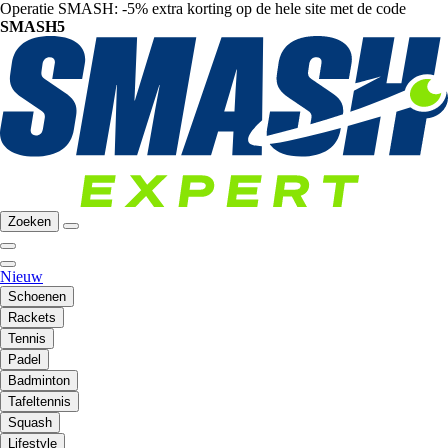
Operatie SMASH: -5% extra korting op de hele site met de code
SMASH5
Zoeken
Nieuw
Schoenen
Rackets
Tennis
Padel
Badminton
Tafeltennis
Squash
Lifestyle