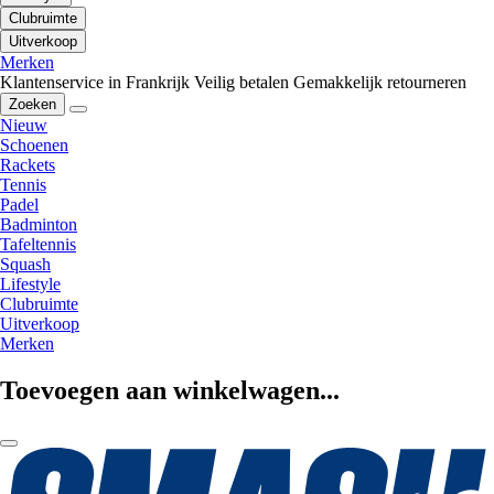
Clubruimte
Uitverkoop
Merken
Klantenservice in Frankrijk
Veilig betalen
Gemakkelijk retourneren
Zoeken
Nieuw
Schoenen
Rackets
Tennis
Padel
Badminton
Tafeltennis
Squash
Lifestyle
Clubruimte
Uitverkoop
Merken
Toevoegen aan winkelwagen...