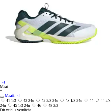
+-1
Maat
*
Maattabel
41 1/3
42
24u
42 2/3
24u
43 1/3
24u
44
44 2/3
24u
45 1/3
24u
46
48 2/3
Dit veld is verplicht