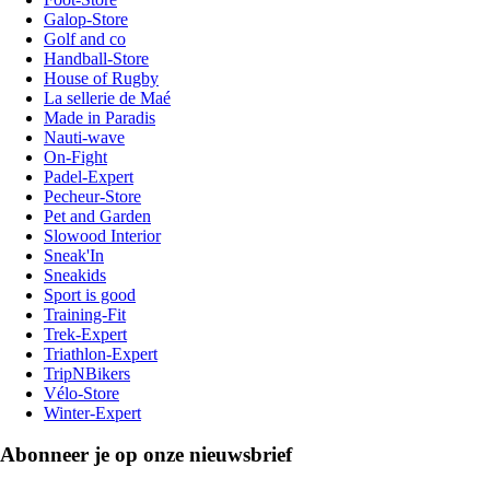
Galop-Store
Golf and co
Handball-Store
House of Rugby
La sellerie de Maé
Made in Paradis
Nauti-wave
On-Fight
Padel-Expert
Pecheur-Store
Pet and Garden
Slowood Interior
Sneak'In
Sneakids
Sport is good
Training-Fit
Trek-Expert
Triathlon-Expert
TripNBikers
Vélo-Store
Winter-Expert
Abonneer je op onze nieuwsbrief