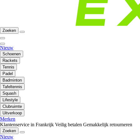
Zoeken
Nieuw
Schoenen
Rackets
Tennis
Padel
Badminton
Tafeltennis
Squash
Lifestyle
Clubruimte
Uitverkoop
Merken
Klantenservice in Frankrijk
Veilig betalen
Gemakkelijk retourneren
Zoeken
Nieuw