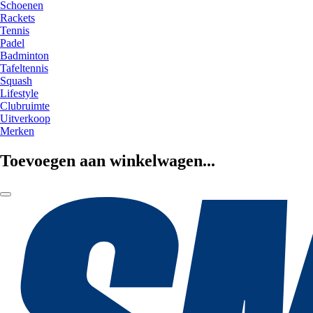
Schoenen
Rackets
Tennis
Padel
Badminton
Tafeltennis
Squash
Lifestyle
Clubruimte
Uitverkoop
Merken
Toevoegen aan winkelwagen...