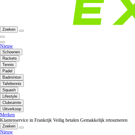
Zoeken
Nieuw
Schoenen
Rackets
Tennis
Padel
Badminton
Tafeltennis
Squash
Lifestyle
Clubruimte
Uitverkoop
Merken
Klantenservice in Frankrijk
Veilig betalen
Gemakkelijk retourneren
Zoeken
Nieuw