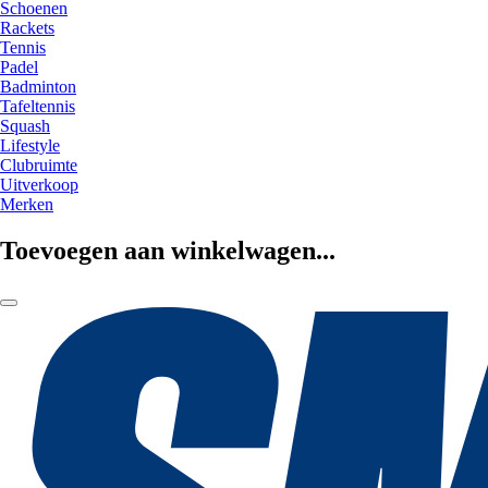
Schoenen
Rackets
Tennis
Padel
Badminton
Tafeltennis
Squash
Lifestyle
Clubruimte
Uitverkoop
Merken
Toevoegen aan winkelwagen...