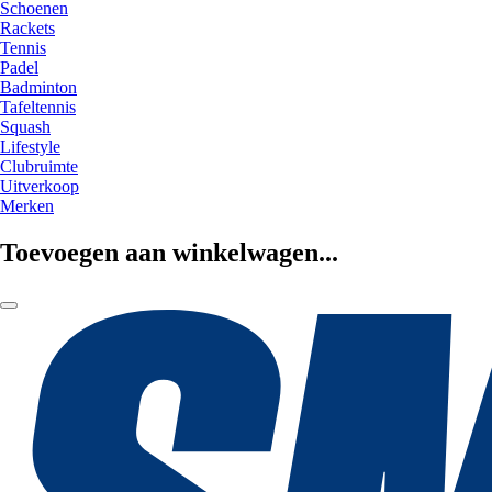
Schoenen
Rackets
Tennis
Padel
Badminton
Tafeltennis
Squash
Lifestyle
Clubruimte
Uitverkoop
Merken
Toevoegen aan winkelwagen...