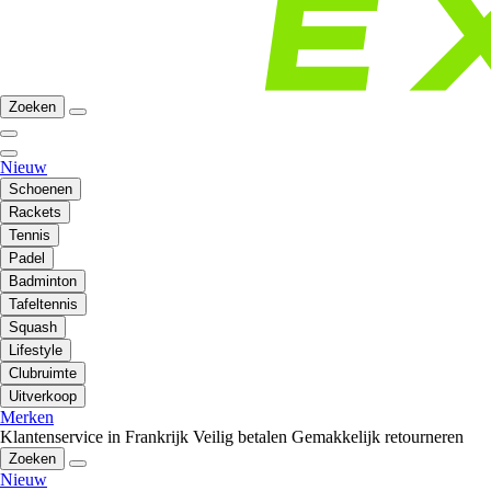
Zoeken
Nieuw
Schoenen
Rackets
Tennis
Padel
Badminton
Tafeltennis
Squash
Lifestyle
Clubruimte
Uitverkoop
Merken
Klantenservice in Frankrijk
Veilig betalen
Gemakkelijk retourneren
Zoeken
Nieuw