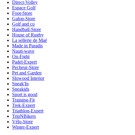
Direct-Volley
Espace Golf
Foot-Store
Galop-Store
Golf and co
Handball-Store
House of Rugby
La sellerie de Maé
Made in Paradis
Nauti-wave
On-Fight
Padel-Expert
Pecheur-Store
Pet and Garden
Slowood Interior
Sneak'In
Sneakids
Sport is good
Training-Fit
Trek-Expert
Triathlon-Expert
TripNBikers
Vélo-Store
Winter-Expert