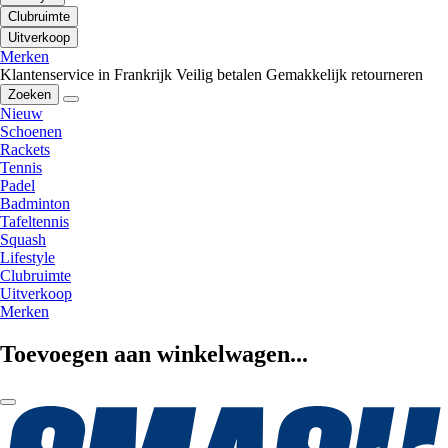
Clubruimte
Uitverkoop
Merken
Klantenservice in Frankrijk
Veilig betalen
Gemakkelijk retourneren
Zoeken
Nieuw
Schoenen
Rackets
Tennis
Padel
Badminton
Tafeltennis
Squash
Lifestyle
Clubruimte
Uitverkoop
Merken
Toevoegen aan winkelwagen...