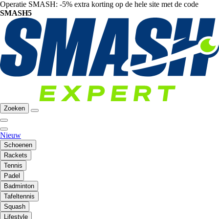
Operatie SMASH: -5% extra korting op de hele site met de code
SMASH5
Zoeken
Nieuw
Schoenen
Rackets
Tennis
Padel
Badminton
Tafeltennis
Squash
Lifestyle