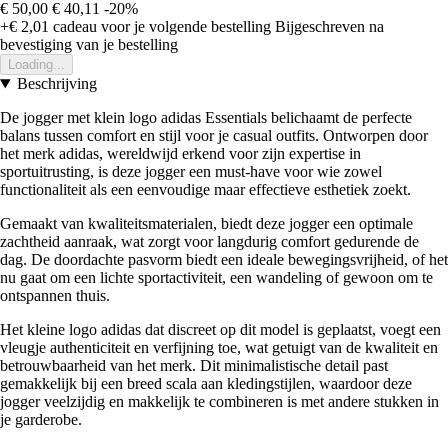
€ 50,00
€ 40,11
-20%
+€ 2,01
cadeau voor je volgende bestelling
Bijgeschreven na
bevestiging van je bestelling
Loading...
Beschrijving
De jogger met klein logo adidas Essentials belichaamt de perfecte
balans tussen comfort en stijl voor je casual outfits. Ontworpen door
het merk adidas, wereldwijd erkend voor zijn expertise in
sportuitrusting, is deze jogger een must-have voor wie zowel
functionaliteit als een eenvoudige maar effectieve esthetiek zoekt.
Gemaakt van kwaliteitsmaterialen, biedt deze jogger een optimale
zachtheid aanraak, wat zorgt voor langdurig comfort gedurende de
dag. De doordachte pasvorm biedt een ideale bewegingsvrijheid, of het
nu gaat om een lichte sportactiviteit, een wandeling of gewoon om te
ontspannen thuis.
Het kleine logo adidas dat discreet op dit model is geplaatst, voegt een
vleugje authenticiteit en verfijning toe, wat getuigt van de kwaliteit en
betrouwbaarheid van het merk. Dit minimalistische detail past
gemakkelijk bij een breed scala aan kledingstijlen, waardoor deze
jogger veelzijdig en makkelijk te combineren is met andere stukken in
je garderobe.