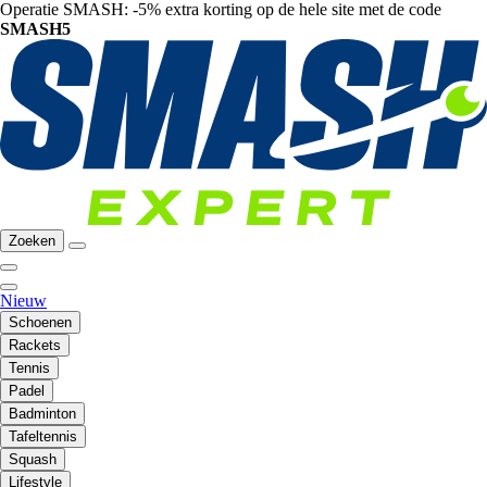
Operatie SMASH: -5% extra korting op de hele site met de code
SMASH5
Zoeken
Nieuw
Schoenen
Rackets
Tennis
Padel
Badminton
Tafeltennis
Squash
Lifestyle