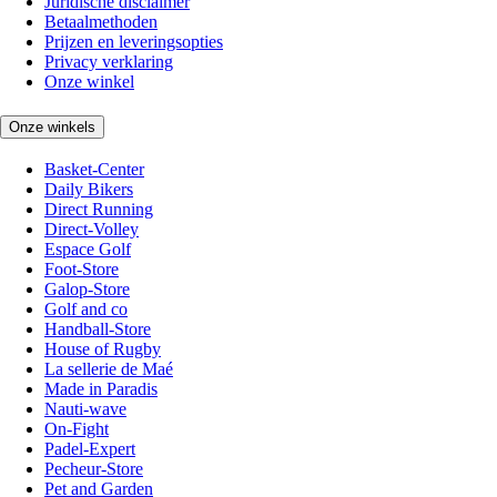
Juridische disclaimer
Betaalmethoden
Prijzen en leveringsopties
Privacy verklaring
Onze winkel
Onze winkels
Basket-Center
Daily Bikers
Direct Running
Direct-Volley
Espace Golf
Foot-Store
Galop-Store
Golf and co
Handball-Store
House of Rugby
La sellerie de Maé
Made in Paradis
Nauti-wave
On-Fight
Padel-Expert
Pecheur-Store
Pet and Garden