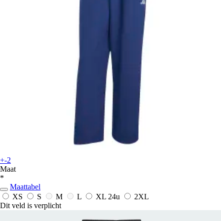
+-2
Maat
*
Maattabel
XS
S
M
L
XL
24u
2XL
Dit veld is verplicht