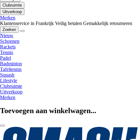
Clubruimte
Uitverkoop
Merken
Klantenservice in Frankrijk
Veilig betalen
Gemakkelijk retourneren
Zoeken
Nieuw
Schoenen
Rackets
Tennis
Padel
Badminton
Tafeltennis
Squash
Lifestyle
Clubruimte
Uitverkoop
Merken
Toevoegen aan winkelwagen...