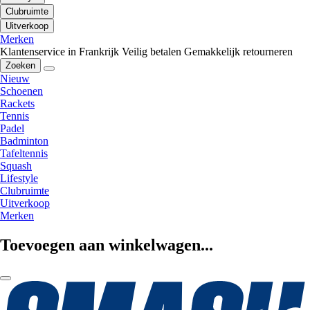
Clubruimte
Uitverkoop
Merken
Klantenservice in Frankrijk
Veilig betalen
Gemakkelijk retourneren
Zoeken
Nieuw
Schoenen
Rackets
Tennis
Padel
Badminton
Tafeltennis
Squash
Lifestyle
Clubruimte
Uitverkoop
Merken
Toevoegen aan winkelwagen...