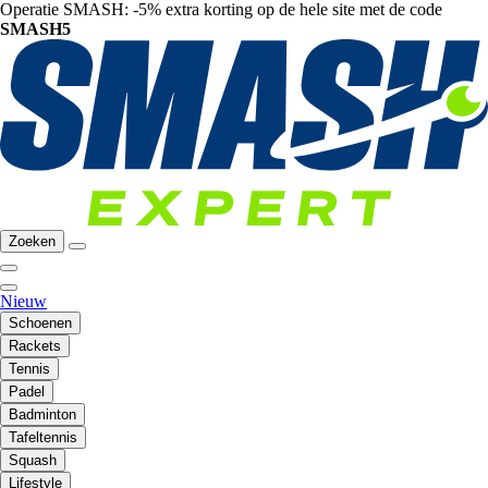
Operatie SMASH: -5% extra korting op de hele site met de code
SMASH5
Zoeken
Nieuw
Schoenen
Rackets
Tennis
Padel
Badminton
Tafeltennis
Squash
Lifestyle