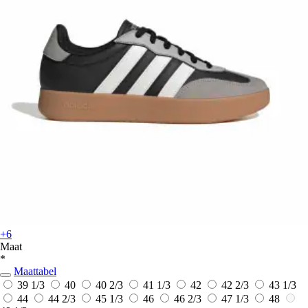
+6
Maat
*
Maattabel
39 1/3
40
40 2/3
41 1/3
42
42 2/3
43 1/3
44
44 2/3
45 1/3
46
46 2/3
47 1/3
48