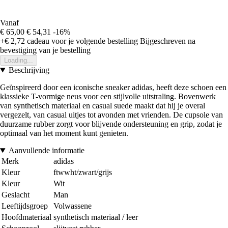
Vanaf
€ 65,00
€ 54,31
-16%
+€ 2,72
cadeau voor je volgende bestelling
Bijgeschreven na
bevestiging van je bestelling
Loading...
Beschrijving
Geïnspireerd door een iconische sneaker adidas, heeft deze schoen een
klassieke T-vormige neus voor een stijlvolle uitstraling. Bovenwerk
van synthetisch materiaal en casual suede maakt dat hij je overal
vergezelt, van casual uitjes tot avonden met vrienden. De cupsole van
duurzame rubber zorgt voor blijvende ondersteuning en grip, zodat je
optimaal van het moment kunt genieten.
Aanvullende informatie
Merk
adidas
Kleur
ftwwht/zwart/grijs
Kleur
Wit
Geslacht
Man
Leeftijdsgroep
Volwassene
Hoofdmateriaal
synthetisch materiaal / leer