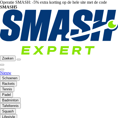
Operatie SMASH: -5% extra korting op de hele site met de code
SMASH5
Zoeken
Nieuw
Schoenen
Rackets
Tennis
Padel
Badminton
Tafeltennis
Squash
Lifestyle