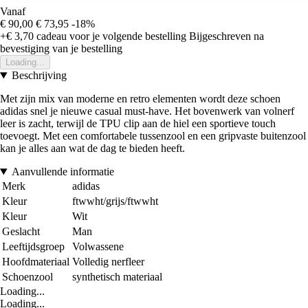
Vanaf
€ 90,00
€ 73,95
-18%
+€ 3,70
cadeau voor je volgende bestelling
Bijgeschreven na
bevestiging van je bestelling
Loading...
Beschrijving
Met zijn mix van moderne en retro elementen wordt deze schoen
adidas snel je nieuwe casual must-have. Het bovenwerk van volnerf
leer is zacht, terwijl de TPU clip aan de hiel een sportieve touch
toevoegt. Met een comfortabele tussenzool en een gripvaste buitenzool
kan je alles aan wat de dag te bieden heeft.
Aanvullende informatie
Merk
adidas
Kleur
ftwwht/grijs/ftwwht
Kleur
Wit
Geslacht
Man
Leeftijdsgroep
Volwassene
Hoofdmateriaal
Volledig nerfleer
Schoenzool
synthetisch materiaal
Loading...
Loading...