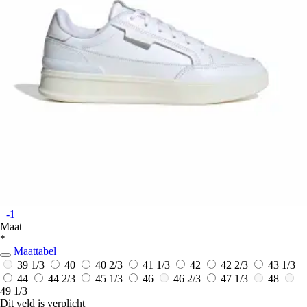
+-1
Maat
*
Maattabel
39 1/3
40
40 2/3
41 1/3
42
42 2/3
43 1/3
44
44 2/3
45 1/3
46
46 2/3
47 1/3
48
49 1/3
Dit veld is verplicht