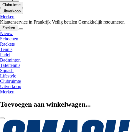
Clubruimte
Uitverkoop
Merken
Klantenservice in Frankrijk
Veilig betalen
Gemakkelijk retourneren
Zoeken
Nieuw
Schoenen
Rackets
Tennis
Padel
Badminton
Tafeltennis
Squash
Lifestyle
Clubruimte
Uitverkoop
Merken
Toevoegen aan winkelwagen...