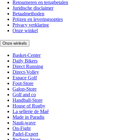
Retourneren en terugbetalen
Juridische disclaimer
Betaalmethoden
Prijzen en leveringsopties
Privacy verklaring
Onze winkel
Onze winkels
Basket-Center
Daily Bikers
Direct Running
Direct-Volley
Espace Golf
Foot-Store
Galop-Store
Golf and co
Handball-Store
House of Rugby
La sellerie de Maé
Made in Paradis
Nauti-wave
On-Fight
Padel-Expert
Pecheur-Store