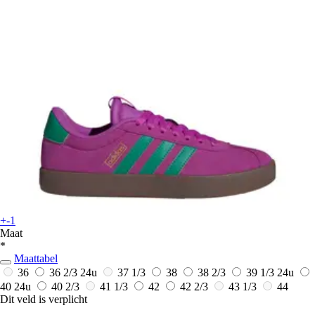
+-1
Maat
*
Maattabel
36
36 2/3
24u
37 1/3
38
38 2/3
39 1/3
24u
40
24u
40 2/3
41 1/3
42
42 2/3
43 1/3
44
Dit veld is verplicht