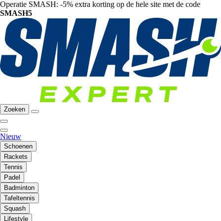
Operatie SMASH: -5% extra korting op de hele site met de code
SMASH5
Zoeken
Nieuw
Schoenen
Rackets
Tennis
Padel
Badminton
Tafeltennis
Squash
Lifestyle