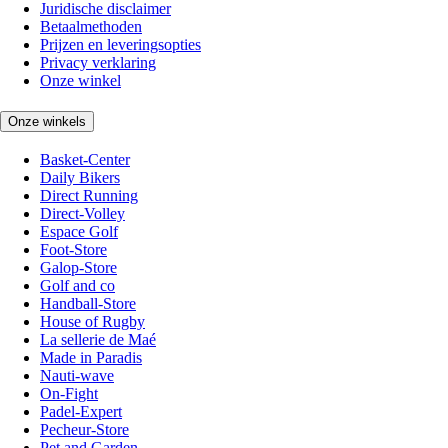
Juridische disclaimer
Betaalmethoden
Prijzen en leveringsopties
Privacy verklaring
Onze winkel
Onze winkels
Basket-Center
Daily Bikers
Direct Running
Direct-Volley
Espace Golf
Foot-Store
Galop-Store
Golf and co
Handball-Store
House of Rugby
La sellerie de Maé
Made in Paradis
Nauti-wave
On-Fight
Padel-Expert
Pecheur-Store
Pet and Garden