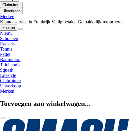
Clubruimte
Uitverkoop
Merken
Klantenservice in Frankrijk
Veilig betalen
Gemakkelijk retourneren
Zoeken
Nieuw
Schoenen
Rackets
Tennis
Padel
Badminton
Tafeltennis
Squash
Lifestyle
Clubruimte
Uitverkoop
Merken
Toevoegen aan winkelwagen...