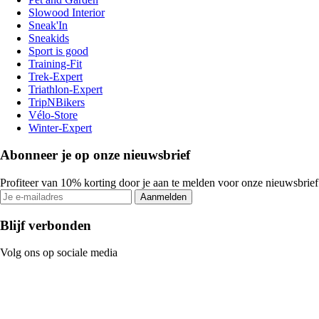
Slowood Interior
Sneak'In
Sneakids
Sport is good
Training-Fit
Trek-Expert
Triathlon-Expert
TripNBikers
Vélo-Store
Winter-Expert
Abonneer je op onze nieuwsbrief
Profiteer van 10% korting door je aan te melden voor onze nieuwsbrief
Aanmelden
Blijf verbonden
Volg ons op sociale media