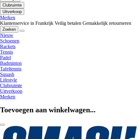
Clubruimte
Uitverkoop
Merken
Klantenservice in Frankrijk
Veilig betalen
Gemakkelijk retourneren
Zoeken
Nieuw
Schoenen
Rackets
Tennis
Padel
Badminton
Tafeltennis
Squash
Lifestyle
Clubruimte
Uitverkoop
Merken
Toevoegen aan winkelwagen...