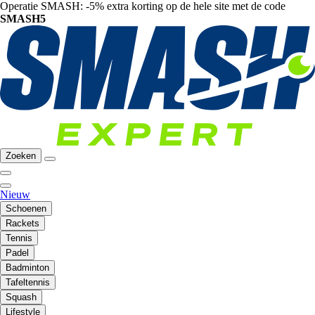
Operatie SMASH: -5% extra korting op de hele site met de code
SMASH5
Zoeken
Nieuw
Schoenen
Rackets
Tennis
Padel
Badminton
Tafeltennis
Squash
Lifestyle