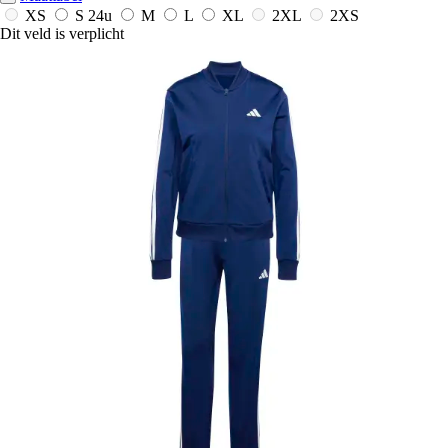
XS
S
24u
M
L
XL
2XL
2XS
Dit veld is verplicht