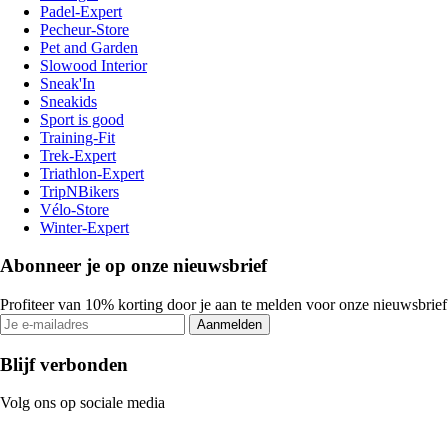
Padel-Expert
Pecheur-Store
Pet and Garden
Slowood Interior
Sneak'In
Sneakids
Sport is good
Training-Fit
Trek-Expert
Triathlon-Expert
TripNBikers
Vélo-Store
Winter-Expert
Abonneer je op onze nieuwsbrief
Profiteer van 10% korting door je aan te melden voor onze nieuwsbrief
Aanmelden
Blijf verbonden
Volg ons op sociale media