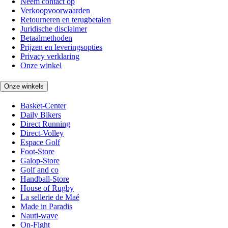
Neem contact op
Verkoopvoorwaarden
Retourneren en terugbetalen
Juridische disclaimer
Betaalmethoden
Prijzen en leveringsopties
Privacy verklaring
Onze winkel
Onze winkels
Basket-Center
Daily Bikers
Direct Running
Direct-Volley
Espace Golf
Foot-Store
Galop-Store
Golf and co
Handball-Store
House of Rugby
La sellerie de Maé
Made in Paradis
Nauti-wave
On-Fight