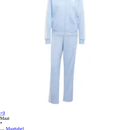
+9
Maat
*
Maattabel