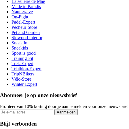
La sellerie de Maé
Made in Paradis
Nauti-wave
On-Fight
Padel-Expert
Pecheur-Store
Pet and Garden
Slowood Interior
Sneak'In
Sneakids
Sport is good
Training-Fit
Trek-Expert
Triathlon-Expert
TripNBikers
Vélo-Store
Winter-Expert
Abonneer je op onze nieuwsbrief
Profiteer van 10% korting door je aan te melden voor onze nieuwsbrief
Aanmelden
Blijf verbonden