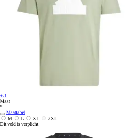
+-1
Maat
*
Maattabel
M
L
XL
2XL
Dit veld is verplicht