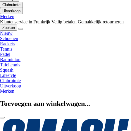
Clubruimte
Uitverkoop
Merken
Klantenservice in Frankrijk
Veilig betalen
Gemakkelijk retourneren
Zoeken
Nieuw
Schoenen
Rackets
Tennis
Padel
Badminton
Tafeltennis
Squash
Lifestyle
Clubruimte
Uitverkoop
Merken
Toevoegen aan winkelwagen...