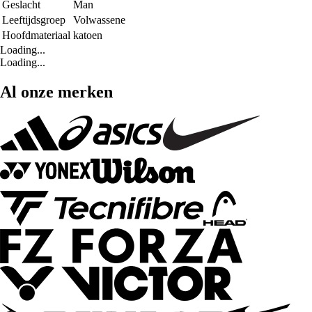
Geslacht
Man
Leeftijdsgroep
Volwassene
Hoofdmateriaal
katoen
Loading...
Loading...
Al onze merken