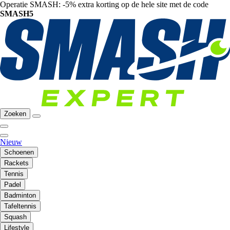
Operatie SMASH: -5% extra korting op de hele site met de code
SMASH5
Zoeken
Nieuw
Schoenen
Rackets
Tennis
Padel
Badminton
Tafeltennis
Squash
Lifestyle