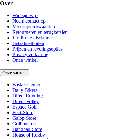
Over
Wie zijn wij?
Neem contact op
Verkoopvoorwaarden
Retourneren en terugbetalen
Juridische disclaimer
Betaalmethoden
Prijzen en leveringsopties
Privacy verklaring
Onze winkel
Onze winkels
Basket-Center
Daily Bikers
Direct Running
Direct-Volley
Espace Golf
Foot-Store
Galop-Store
Golf and co
Handball-Store
House of Rugby