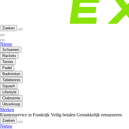
Zoeken
Nieuw
Schoenen
Rackets
Tennis
Padel
Badminton
Tafeltennis
Squash
Lifestyle
Clubruimte
Uitverkoop
Merken
Klantenservice in Frankrijk
Veilig betalen
Gemakkelijk retourneren
Zoeken
Nieuw