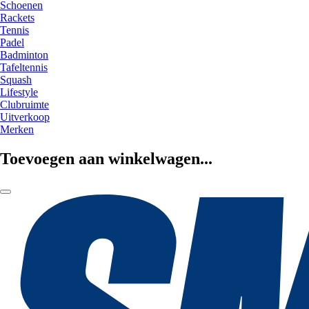
Schoenen
Rackets
Tennis
Padel
Badminton
Tafeltennis
Squash
Lifestyle
Clubruimte
Uitverkoop
Merken
Toevoegen aan winkelwagen...