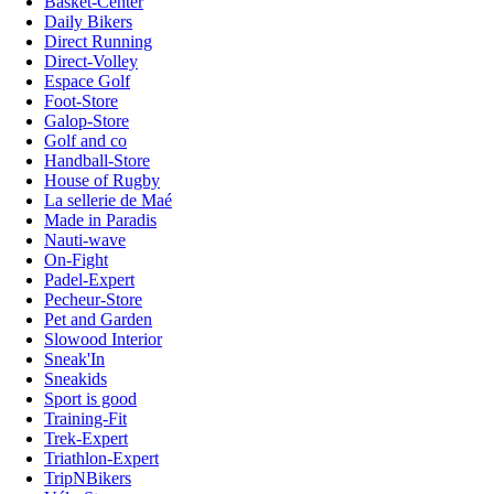
Basket-Center
Daily Bikers
Direct Running
Direct-Volley
Espace Golf
Foot-Store
Galop-Store
Golf and co
Handball-Store
House of Rugby
La sellerie de Maé
Made in Paradis
Nauti-wave
On-Fight
Padel-Expert
Pecheur-Store
Pet and Garden
Slowood Interior
Sneak'In
Sneakids
Sport is good
Training-Fit
Trek-Expert
Triathlon-Expert
TripNBikers