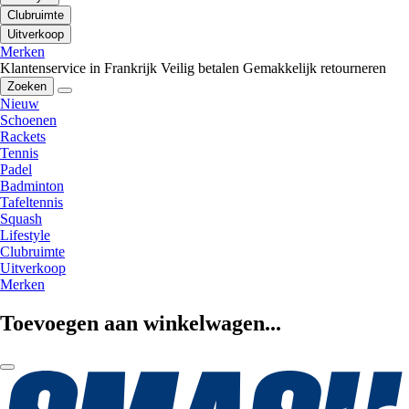
Clubruimte
Uitverkoop
Merken
Klantenservice in Frankrijk
Veilig betalen
Gemakkelijk retourneren
Zoeken
Nieuw
Schoenen
Rackets
Tennis
Padel
Badminton
Tafeltennis
Squash
Lifestyle
Clubruimte
Uitverkoop
Merken
Toevoegen aan winkelwagen...