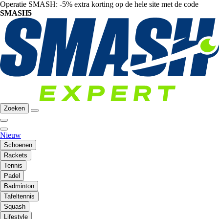
Operatie SMASH: -5% extra korting op de hele site met de code
SMASH5
Zoeken
Nieuw
Schoenen
Rackets
Tennis
Padel
Badminton
Tafeltennis
Squash
Lifestyle