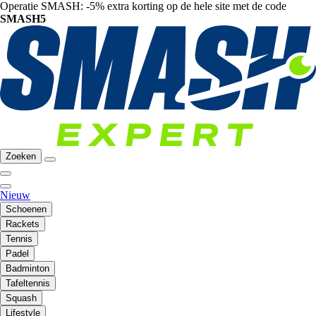
Operatie SMASH: -5% extra korting op de hele site met de code
SMASH5
Zoeken
Nieuw
Schoenen
Rackets
Tennis
Padel
Badminton
Tafeltennis
Squash
Lifestyle