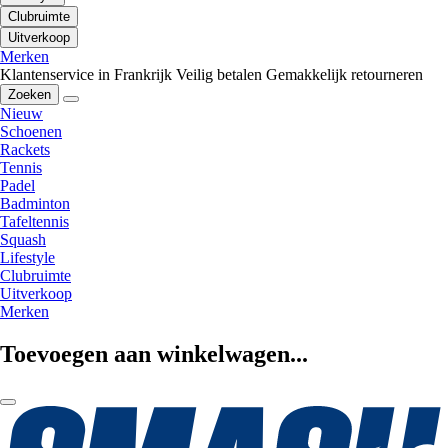
Clubruimte
Uitverkoop
Merken
Klantenservice in Frankrijk
Veilig betalen
Gemakkelijk retourneren
Zoeken
Nieuw
Schoenen
Rackets
Tennis
Padel
Badminton
Tafeltennis
Squash
Lifestyle
Clubruimte
Uitverkoop
Merken
Toevoegen aan winkelwagen...