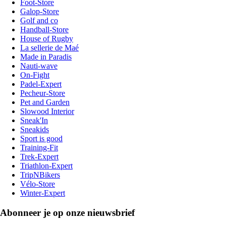
Foot-Store
Galop-Store
Golf and co
Handball-Store
House of Rugby
La sellerie de Maé
Made in Paradis
Nauti-wave
On-Fight
Padel-Expert
Pecheur-Store
Pet and Garden
Slowood Interior
Sneak'In
Sneakids
Sport is good
Training-Fit
Trek-Expert
Triathlon-Expert
TripNBikers
Vélo-Store
Winter-Expert
Abonneer je op onze nieuwsbrief