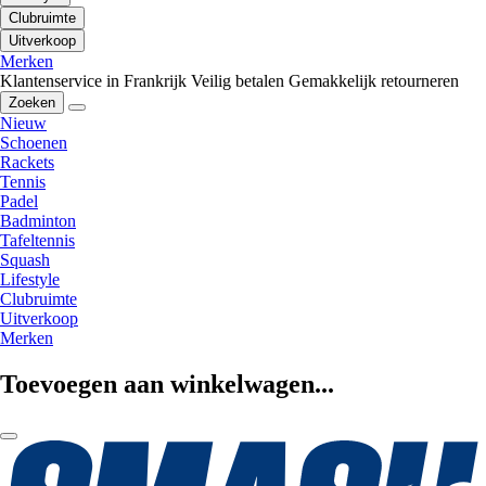
Clubruimte
Uitverkoop
Merken
Klantenservice in Frankrijk
Veilig betalen
Gemakkelijk retourneren
Zoeken
Nieuw
Schoenen
Rackets
Tennis
Padel
Badminton
Tafeltennis
Squash
Lifestyle
Clubruimte
Uitverkoop
Merken
Toevoegen aan winkelwagen...