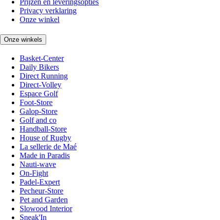
Prijzen en leveringsopties
Privacy verklaring
Onze winkel
Onze winkels
Basket-Center
Daily Bikers
Direct Running
Direct-Volley
Espace Golf
Foot-Store
Galop-Store
Golf and co
Handball-Store
House of Rugby
La sellerie de Maé
Made in Paradis
Nauti-wave
On-Fight
Padel-Expert
Pecheur-Store
Pet and Garden
Slowood Interior
Sneak'In