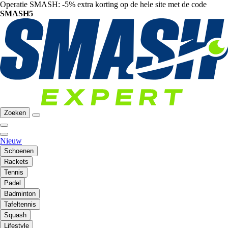
Operatie SMASH: -5% extra korting op de hele site met de code
SMASH5
Zoeken
Nieuw
Schoenen
Rackets
Tennis
Padel
Badminton
Tafeltennis
Squash
Lifestyle