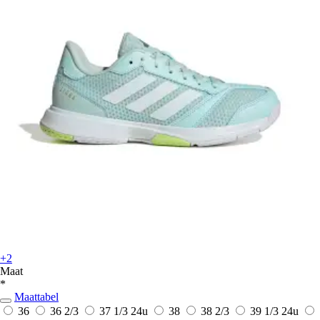
+2
Maat
*
Maattabel
36
36 2/3
37 1/3
24u
38
38 2/3
39 1/3
24u