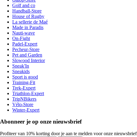
Golf and co
Handball-Store
House of Rugby
La sellerie de Maé
Made in Paradis
Nauti-wave
On-Fight
Padel-Expert
Pecheur-Store
Pet and Garden
Slowood Interior
Sneak'In
Sneakids
Sport is good
Training-Fit
Trek-Expert
Triathlon-Expert
TripNBikers
Vélo-Store
Winter-Expert
Abonneer je op onze nieuwsbrief
Profiteer van 10% korting door je aan te melden voor onze nieuwsbrief