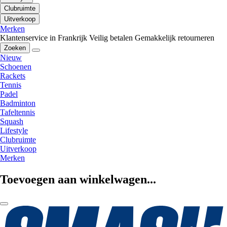
Clubruimte
Uitverkoop
Merken
Klantenservice in Frankrijk
Veilig betalen
Gemakkelijk retourneren
Zoeken
Nieuw
Schoenen
Rackets
Tennis
Padel
Badminton
Tafeltennis
Squash
Lifestyle
Clubruimte
Uitverkoop
Merken
Toevoegen aan winkelwagen...