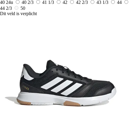
40
24u
40 2/3
41 1/3
42
42 2/3
43 1/3
44
44 2/3
50
Dit veld is verplicht