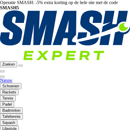
Operatie SMASH: -5% extra korting op de hele site met de code
SMASH5
Zoeken
Nieuw
Schoenen
Rackets
Tennis
Padel
Badminton
Tafeltennis
Squash
Lifestyle