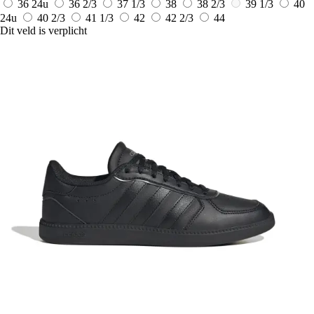
36
24u
36 2/3
37 1/3
38
38 2/3
39 1/3
40
24u
40 2/3
41 1/3
42
42 2/3
44
Dit veld is verplicht