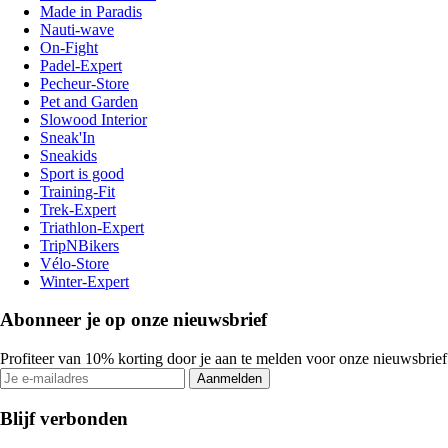
Made in Paradis
Nauti-wave
On-Fight
Padel-Expert
Pecheur-Store
Pet and Garden
Slowood Interior
Sneak'In
Sneakids
Sport is good
Training-Fit
Trek-Expert
Triathlon-Expert
TripNBikers
Vélo-Store
Winter-Expert
Abonneer je op onze nieuwsbrief
Profiteer van 10% korting door je aan te melden voor onze nieuwsbrief
Aanmelden
Blijf verbonden