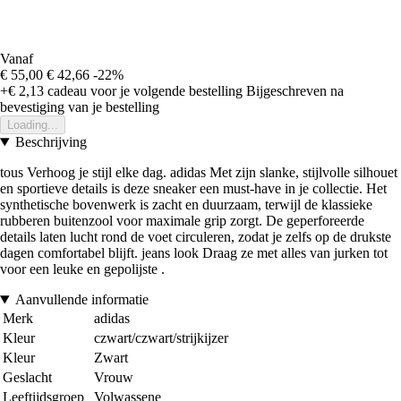
Vanaf
€ 55,00
€ 42,66
-22%
+€ 2,13
cadeau voor je volgende bestelling
Bijgeschreven na
bevestiging van je bestelling
Loading...
Beschrijving
tous Verhoog je stijl elke dag. adidas Met zijn slanke, stijlvolle silhouet
en sportieve details is deze sneaker een must-have in je collectie. Het
synthetische bovenwerk is zacht en duurzaam, terwijl de klassieke
rubberen buitenzool voor maximale grip zorgt. De geperforeerde
details laten lucht rond de voet circuleren, zodat je zelfs op de drukste
dagen comfortabel blijft. jeans look Draag ze met alles van jurken tot
voor een leuke en gepolijste .
Aanvullende informatie
Merk
adidas
Kleur
czwart/czwart/strijkijzer
Kleur
Zwart
Geslacht
Vrouw
Leeftijdsgroep
Volwassene