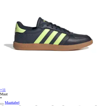
+11
Maat
*
Maattabel