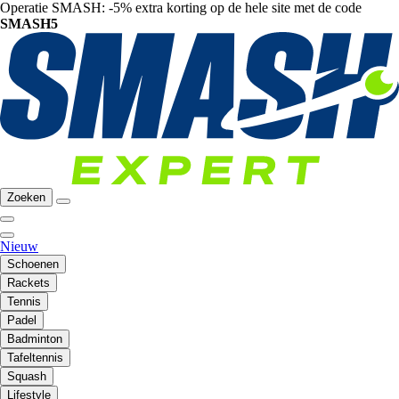
Operatie SMASH: -5% extra korting op de hele site met de code
SMASH5
Zoeken
Nieuw
Schoenen
Rackets
Tennis
Padel
Badminton
Tafeltennis
Squash
Lifestyle