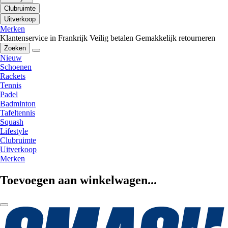
Clubruimte
Uitverkoop
Merken
Klantenservice in Frankrijk
Veilig betalen
Gemakkelijk retourneren
Zoeken
Nieuw
Schoenen
Rackets
Tennis
Padel
Badminton
Tafeltennis
Squash
Lifestyle
Clubruimte
Uitverkoop
Merken
Toevoegen aan winkelwagen...