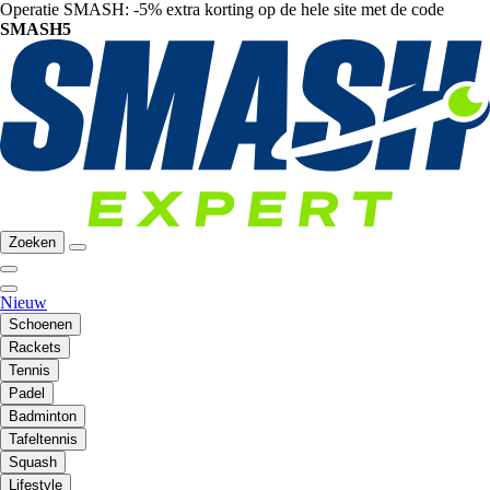
Operatie SMASH: -5% extra korting op de hele site met de code
SMASH5
Zoeken
Nieuw
Schoenen
Rackets
Tennis
Padel
Badminton
Tafeltennis
Squash
Lifestyle