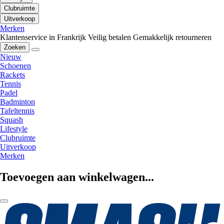
Clubruimte
Uitverkoop
Merken
Klantenservice in Frankrijk
Veilig betalen
Gemakkelijk retourneren
Zoeken
Nieuw
Schoenen
Rackets
Tennis
Padel
Badminton
Tafeltennis
Squash
Lifestyle
Clubruimte
Uitverkoop
Merken
Toevoegen aan winkelwagen...