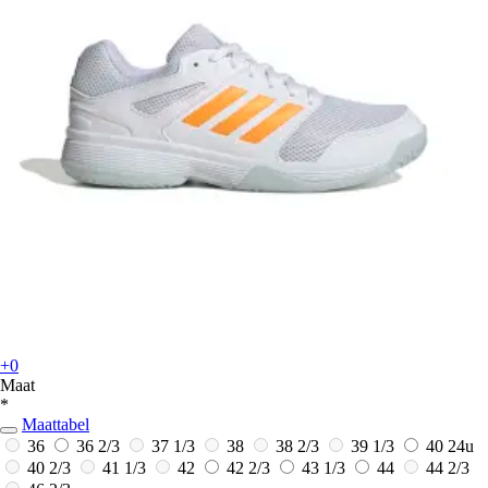
+0
Maat
*
Maattabel
36
36 2/3
37 1/3
38
38 2/3
39 1/3
40
24u
40 2/3
41 1/3
42
42 2/3
43 1/3
44
44 2/3