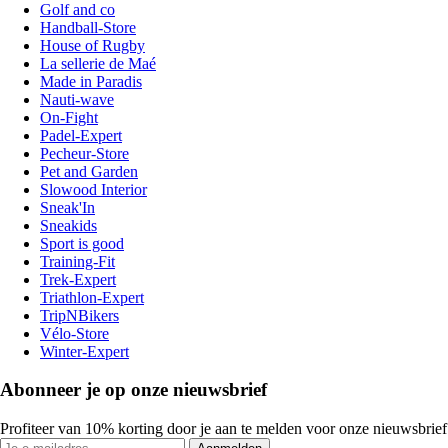
Golf and co
Handball-Store
House of Rugby
La sellerie de Maé
Made in Paradis
Nauti-wave
On-Fight
Padel-Expert
Pecheur-Store
Pet and Garden
Slowood Interior
Sneak'In
Sneakids
Sport is good
Training-Fit
Trek-Expert
Triathlon-Expert
TripNBikers
Vélo-Store
Winter-Expert
Abonneer je op onze nieuwsbrief
Profiteer van 10% korting door je aan te melden voor onze nieuwsbrief