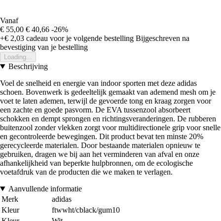
Vanaf
€ 55,00
€ 40,66
-26%
+€ 2,03
cadeau voor je volgende bestelling
Bijgeschreven na
bevestiging van je bestelling
Loading...
Beschrijving
Voel de snelheid en energie van indoor sporten met deze adidas
schoen. Bovenwerk is gedeeltelijk gemaakt van ademend mesh om je
voet te laten ademen, terwijl de gevoerde tong en kraag zorgen voor
een zachte en goede pasvorm. De EVA tussenzool absorbeert
schokken en dempt sprongen en richtingsveranderingen. De rubberen
buitenzool zonder vlekken zorgt voor multidirectionele grip voor snelle
en gecontroleerde bewegingen. Dit product bevat ten minste 20%
gerecycleerde materialen. Door bestaande materialen opnieuw te
gebruiken, dragen we bij aan het verminderen van afval en onze
afhankelijkheid van beperkte hulpbronnen, om de ecologische
voetafdruk van de producten die we maken te verlagen.
Aanvullende informatie
Merk
adidas
Kleur
ftwwht/cblack/gum10
Kleur
Wit