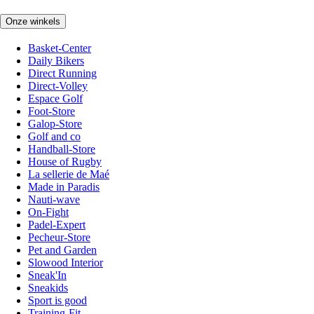
Onze winkels
Basket-Center
Daily Bikers
Direct Running
Direct-Volley
Espace Golf
Foot-Store
Galop-Store
Golf and co
Handball-Store
House of Rugby
La sellerie de Maé
Made in Paradis
Nauti-wave
On-Fight
Padel-Expert
Pecheur-Store
Pet and Garden
Slowood Interior
Sneak'In
Sneakids
Sport is good
Training-Fit