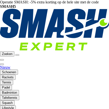
Operatie SMASH: -5% extra korting op de hele site met de code
SMASH5
Zoeken
Nieuw
Schoenen
Rackets
Tennis
Padel
Badminton
Tafeltennis
Squash
Lifestyle