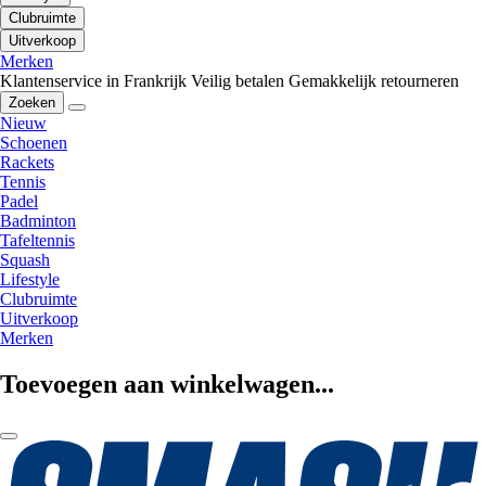
Clubruimte
Uitverkoop
Merken
Klantenservice in Frankrijk
Veilig betalen
Gemakkelijk retourneren
Zoeken
Nieuw
Schoenen
Rackets
Tennis
Padel
Badminton
Tafeltennis
Squash
Lifestyle
Clubruimte
Uitverkoop
Merken
Toevoegen aan winkelwagen...