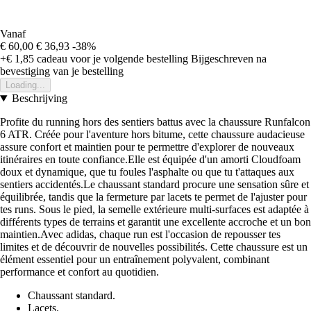
Vanaf
€ 60,00
€ 36,93
-38%
+€ 1,85
cadeau voor je volgende bestelling
Bijgeschreven na
bevestiging van je bestelling
Loading...
Beschrijving
Profite du running hors des sentiers battus avec la chaussure Runfalcon
6 ATR. Créée pour l'aventure hors bitume, cette chaussure audacieuse
assure confort et maintien pour te permettre d'explorer de nouveaux
itinéraires en toute confiance.Elle est équipée d'un amorti Cloudfoam
doux et dynamique, que tu foules l'asphalte ou que tu t'attaques aux
sentiers accidentés.Le chaussant standard procure une sensation sûre et
équilibrée, tandis que la fermeture par lacets te permet de l'ajuster pour
tes runs. Sous le pied, la semelle extérieure multi-surfaces est adaptée à
différents types de terrains et garantit une excellente accroche et un bon
maintien.Avec adidas, chaque run est l'occasion de repousser tes
limites et de découvrir de nouvelles possibilités. Cette chaussure est un
élément essentiel pour un entraînement polyvalent, combinant
performance et confort au quotidien.
Chaussant standard.
Lacets.