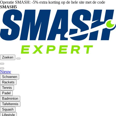
Operatie SMASH: -5% extra korting op de hele site met de code
SMASH5
Zoeken
Nieuw
Schoenen
Rackets
Tennis
Padel
Badminton
Tafeltennis
Squash
Lifestyle