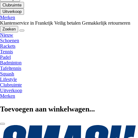
Clubruimte
Uitverkoop
Merken
Klantenservice in Frankrijk
Veilig betalen
Gemakkelijk retourneren
Zoeken
Nieuw
Schoenen
Rackets
Tennis
Padel
Badminton
Tafeltennis
Squash
Lifestyle
Clubruimte
Uitverkoop
Merken
Toevoegen aan winkelwagen...