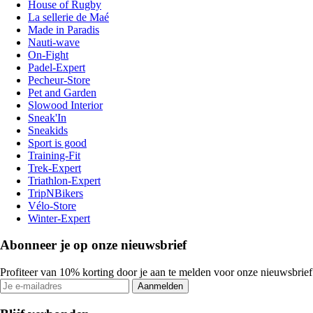
House of Rugby
La sellerie de Maé
Made in Paradis
Nauti-wave
On-Fight
Padel-Expert
Pecheur-Store
Pet and Garden
Slowood Interior
Sneak'In
Sneakids
Sport is good
Training-Fit
Trek-Expert
Triathlon-Expert
TripNBikers
Vélo-Store
Winter-Expert
Abonneer je op onze nieuwsbrief
Profiteer van 10% korting door je aan te melden voor onze nieuwsbrief
Aanmelden