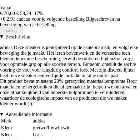
Vanaf
€ 70,00
€ 58,24
-17%
+€ 2,91
cadeau voor je volgende bestelling
Bijgeschreven na
bevestiging van je bestelling
Loading...
Beschrijving
adidas Deze sneaker is geïnspireerd op de skateboardstijl en volgt elke
beweging die je maakt. Het leren bovenwerk en de versterkte teen
bieden duurzame bescherming, terwijl de rubberen buitenzool zorgt
voor optimale grip op alle soorten terrein. Binnenin omsluit de zachte
voering de voet voor langdurig comfort. look Met zijn discrete lijnen
heeft deze sneaker een verfijnde look die bij al je outfits past.
Dit product bevat minstens 20% gerecycled materiaal.empreinte Door
materialen te hergebruiken die al gemaakt zijn, helpen we om afval en
onze afhankelijkheid van beperkte hulpbronnen te verminderen,
waardoor de ecologische impact van de producten die we maken
kleiner wordt ( ).
Aanvullende informatie
Merk
adidas
Kleur
gretwo/ftwwht/wit
Kleur
Grijs