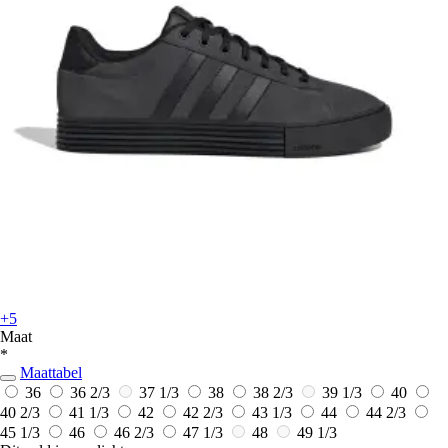
+5
Maat
*
Maattabel
36
36 2/3
37 1/3
38
38 2/3
39 1/3
40
40 2/3
41 1/3
42
42 2/3
43 1/3
44
44 2/3
45 1/3
46
46 2/3
47 1/3
48
49 1/3