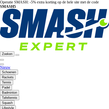
Operatie SMASH: -5% extra korting op de hele site met de code
SMASH5
Zoeken
Nieuw
Schoenen
Rackets
Tennis
Padel
Badminton
Tafeltennis
Squash
Lifestyle