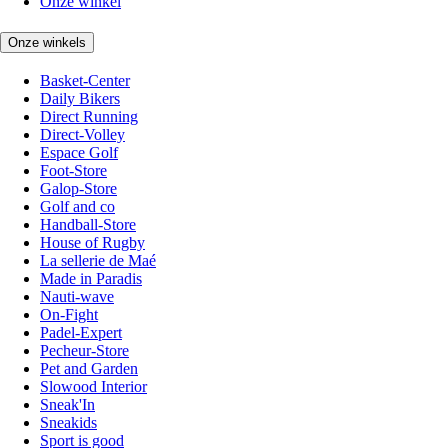
Onze winkel
Onze winkels
Basket-Center
Daily Bikers
Direct Running
Direct-Volley
Espace Golf
Foot-Store
Galop-Store
Golf and co
Handball-Store
House of Rugby
La sellerie de Maé
Made in Paradis
Nauti-wave
On-Fight
Padel-Expert
Pecheur-Store
Pet and Garden
Slowood Interior
Sneak'In
Sneakids
Sport is good