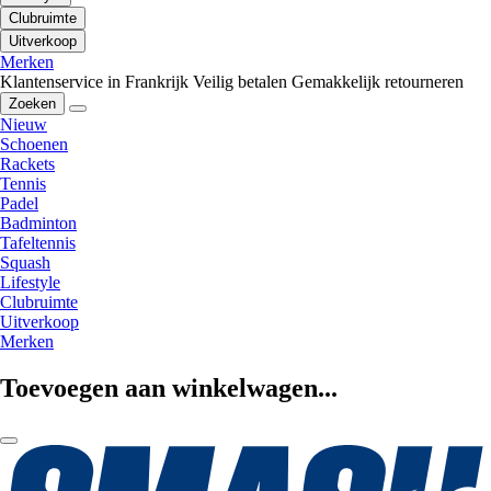
Clubruimte
Uitverkoop
Merken
Klantenservice in Frankrijk
Veilig betalen
Gemakkelijk retourneren
Zoeken
Nieuw
Schoenen
Rackets
Tennis
Padel
Badminton
Tafeltennis
Squash
Lifestyle
Clubruimte
Uitverkoop
Merken
Toevoegen aan winkelwagen...