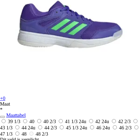
+0
Maat
*
Maattabel
39 1/3
40
40 2/3
41 1/3
24u
42
24u
42 2/3
43 1/3
44
24u
44 2/3
45 1/3
24u
46
24u
46 2/3
47 1/3
48
48 2/3
Dit veld is verplicht