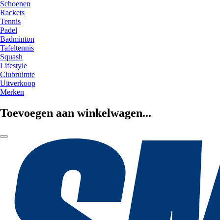
Schoenen
Rackets
Tennis
Padel
Badminton
Tafeltennis
Squash
Lifestyle
Clubruimte
Uitverkoop
Merken
Toevoegen aan winkelwagen...