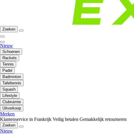
Zoeken
Nieuw
Schoenen
Rackets
Tennis
Padel
Badminton
Tafeltennis
Squash
Lifestyle
Clubruimte
Uitverkoop
Merken
Klantenservice in Frankrijk
Veilig betalen
Gemakkelijk retourneren
Zoeken
Nieuw