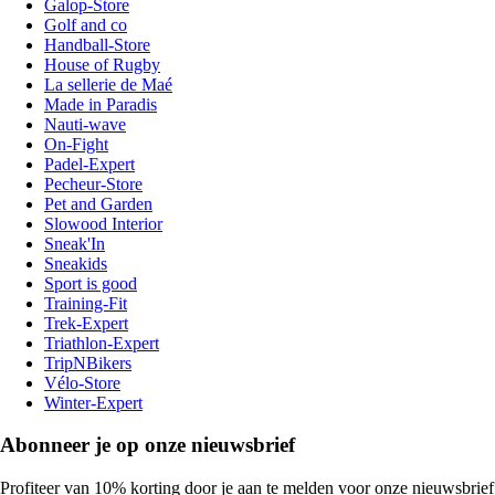
Galop-Store
Golf and co
Handball-Store
House of Rugby
La sellerie de Maé
Made in Paradis
Nauti-wave
On-Fight
Padel-Expert
Pecheur-Store
Pet and Garden
Slowood Interior
Sneak'In
Sneakids
Sport is good
Training-Fit
Trek-Expert
Triathlon-Expert
TripNBikers
Vélo-Store
Winter-Expert
Abonneer je op onze nieuwsbrief
Profiteer van 10% korting door je aan te melden voor onze nieuwsbrief