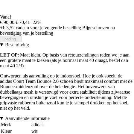
Vanaf
€ 90,00
€ 70,41
-22%
+€ 3,52
cadeau voor je volgende bestelling
Bijgeschreven na
bevestiging van je bestelling
Loading...
Beschrijving
LET OP
: Maat klein. Op basis van retourzendingen raden we je aan
een grotere maat te kiezen (als je normaal maat 40 draagt, bestel dan
maat 40 2/3).
Ontworpen als aanvulling op je indoorspel. Hoe je ook speelt, de
adidas Court Team Bounce 2.0 schoen biedt maximaal comfort met de
Bounce-middenzool over de hele lengte. Het bovenwerk van
dubbellaags mesh is verstevigd voor extra stabiliteit tijdens zijwaartse
bewegingen en omsluit je voet voor perfecte ondersteuning. Met de
gripvaste rubberen buitenzool kun je je stempel drukken op het spel,
niet op het veld.
Aanvullende informatie
Merk
adidas
Kleur
wit