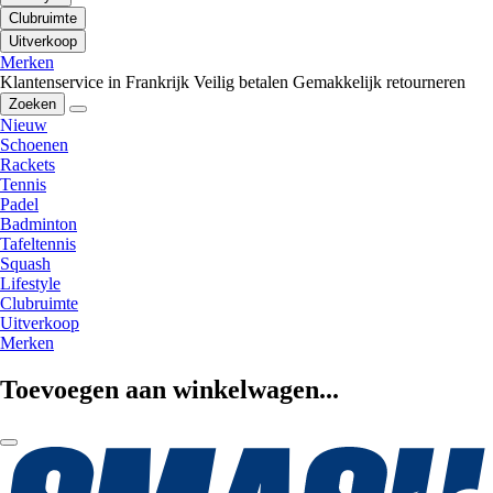
Clubruimte
Uitverkoop
Merken
Klantenservice in Frankrijk
Veilig betalen
Gemakkelijk retourneren
Zoeken
Nieuw
Schoenen
Rackets
Tennis
Padel
Badminton
Tafeltennis
Squash
Lifestyle
Clubruimte
Uitverkoop
Merken
Toevoegen aan winkelwagen...