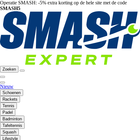
Operatie SMASH: -5% extra korting op de hele site met de code
SMASH5
Zoeken
Nieuw
Schoenen
Rackets
Tennis
Padel
Badminton
Tafeltennis
Squash
Lifestyle