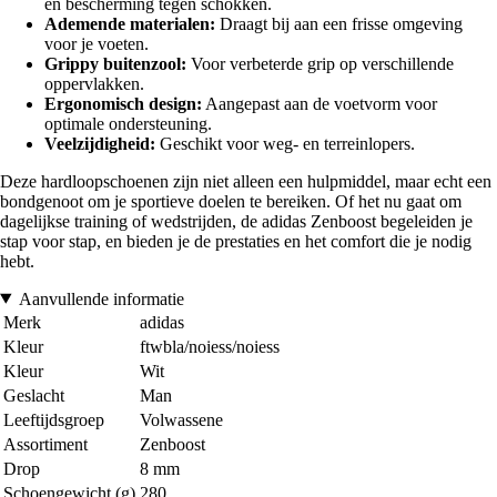
en bescherming tegen schokken.
Ademende materialen:
Draagt bij aan een frisse omgeving
voor je voeten.
Grippy buitenzool:
Voor verbeterde grip op verschillende
oppervlakken.
Ergonomisch design:
Aangepast aan de voetvorm voor
optimale ondersteuning.
Veelzijdigheid:
Geschikt voor weg- en terreinlopers.
Deze hardloopschoenen zijn niet alleen een hulpmiddel, maar echt een
bondgenoot om je sportieve doelen te bereiken. Of het nu gaat om
dagelijkse training of wedstrijden, de adidas Zenboost begeleiden je
stap voor stap, en bieden je de prestaties en het comfort die je nodig
hebt.
Aanvullende informatie
Merk
adidas
Kleur
ftwbla/noiess/noiess
Kleur
Wit
Geslacht
Man
Leeftijdsgroep
Volwassene
Assortiment
Zenboost
Drop
8 mm
Schoengewicht (g)
280