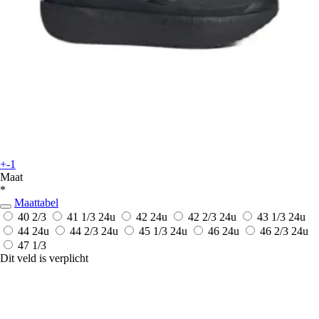
+-1
Maat
*
Maattabel
40 2/3
41 1/3
24u
42
24u
42 2/3
24u
43 1/3
24u
44
24u
44 2/3
24u
45 1/3
24u
46
24u
46 2/3
24u
47 1/3
Dit veld is verplicht