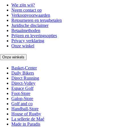
Wie zijn wij?
Neem contact op
Verkoopvoorwaarden
Retourneren en terugbetalen
Juridische disclaimer
Betaalmethoden
Prijzen en leveringsopties
Privacy verklaring
Onze winkel
Onze winkels
Basket-Center
Daily Bikers
Direct Running
Direct-Volley
Espace Golf
Foot-Store
Galop-Store
Golf and co
Handball-Store
House of Rugby
La sellerie de Maé
Made in Paradis