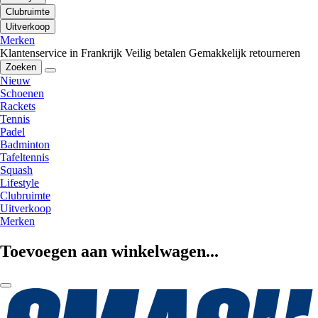
Clubruimte
Uitverkoop
Merken
Klantenservice in Frankrijk
Veilig betalen
Gemakkelijk retourneren
Zoeken
Nieuw
Schoenen
Rackets
Tennis
Padel
Badminton
Tafeltennis
Squash
Lifestyle
Clubruimte
Uitverkoop
Merken
Toevoegen aan winkelwagen...