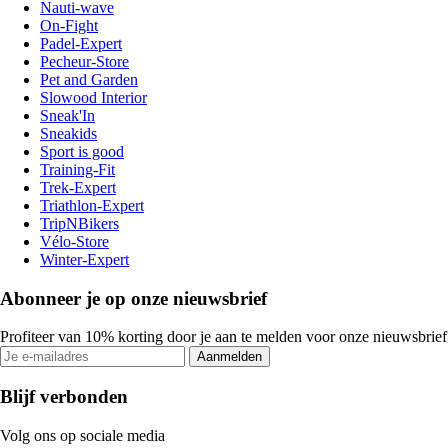
Nauti-wave
On-Fight
Padel-Expert
Pecheur-Store
Pet and Garden
Slowood Interior
Sneak'In
Sneakids
Sport is good
Training-Fit
Trek-Expert
Triathlon-Expert
TripNBikers
Vélo-Store
Winter-Expert
Abonneer je op onze nieuwsbrief
Profiteer van 10% korting door je aan te melden voor onze nieuwsbrief
Aanmelden
Blijf verbonden
Volg ons op sociale media