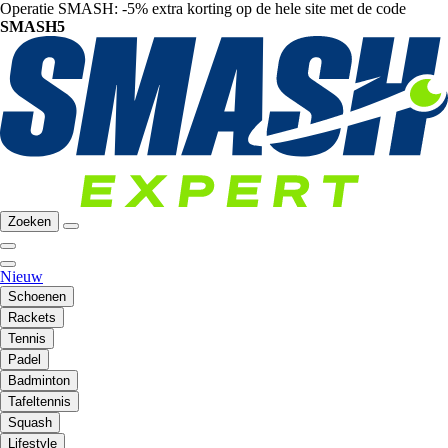
Operatie SMASH: -5% extra korting op de hele site met de code
SMASH5
Zoeken
Nieuw
Schoenen
Rackets
Tennis
Padel
Badminton
Tafeltennis
Squash
Lifestyle