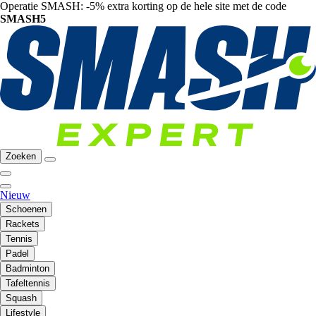
Operatie SMASH: -5% extra korting op de hele site met de code
SMASH5
Zoeken
Nieuw
Schoenen
Rackets
Tennis
Padel
Badminton
Tafeltennis
Squash
Lifestyle