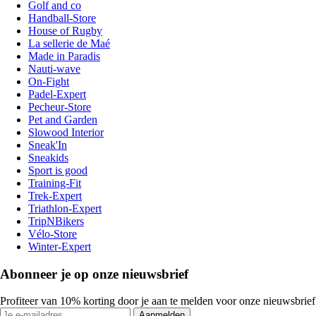
Golf and co
Handball-Store
House of Rugby
La sellerie de Maé
Made in Paradis
Nauti-wave
On-Fight
Padel-Expert
Pecheur-Store
Pet and Garden
Slowood Interior
Sneak'In
Sneakids
Sport is good
Training-Fit
Trek-Expert
Triathlon-Expert
TripNBikers
Vélo-Store
Winter-Expert
Abonneer je op onze nieuwsbrief
Profiteer van 10% korting door je aan te melden voor onze nieuwsbrief
Aanmelden