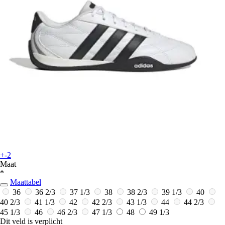
+-2
Maat
*
Maattabel
36
36 2/3
37 1/3
38
38 2/3
39 1/3
40
40 2/3
41 1/3
42
42 2/3
43 1/3
44
44 2/3
45 1/3
46
46 2/3
47 1/3
48
49 1/3
Dit veld is verplicht