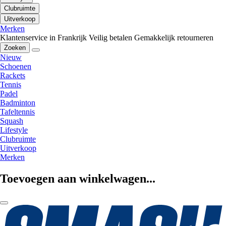
Clubruimte
Uitverkoop
Merken
Klantenservice in Frankrijk
Veilig betalen
Gemakkelijk retourneren
Zoeken
Nieuw
Schoenen
Rackets
Tennis
Padel
Badminton
Tafeltennis
Squash
Lifestyle
Clubruimte
Uitverkoop
Merken
Toevoegen aan winkelwagen...