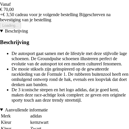
Vanaf
€ 70,00
+€ 3,50
cadeau voor je volgende bestelling
Bijgeschreven na
bevestiging van je bestelling
Loading...
Beschrijving
Beschrijving
De autosport gaat samen met de lifestyle met deze stijlvolle lage
schoenen. De Groundpulse schoenen illustreren perfect de
evolutie van de autosport tot een modern cultureel fenomeen.
De mooie stiksels zijn geïnspireerd op de gewatteerde
racekleding van de Formule 1. De rubberen buitenzool heeft een
omhulgend ontwerp rond de hak, evenals een loopvlak dat doet
denken aan banden.
De 3 iconische strepen en het logo adidas, dat je goed kent,
maken deze race-achtige look compleet: ze geven een originele
sporty touch aan deze trendy streetstijl.
Aanvullende informatie
Merk
adidas
Kleur
kernzwart
Kleur
Zwart