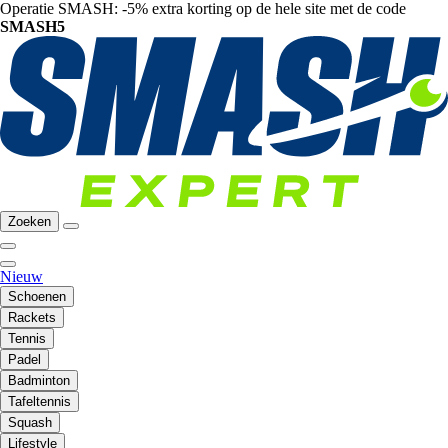
Operatie SMASH: -5% extra korting op de hele site met de code
SMASH5
Zoeken
Nieuw
Schoenen
Rackets
Tennis
Padel
Badminton
Tafeltennis
Squash
Lifestyle