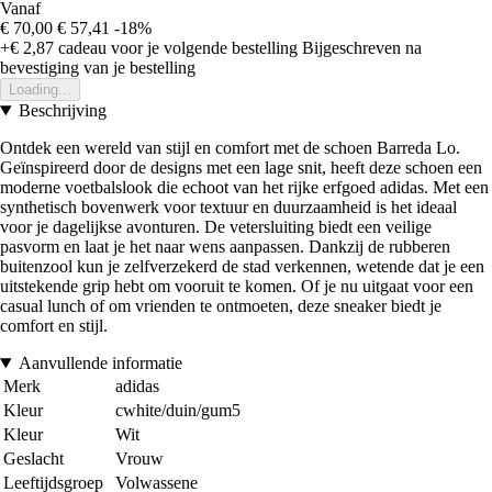
Vanaf
€ 70,00
€ 57,41
-18%
+€ 2,87
cadeau voor je volgende bestelling
Bijgeschreven na
bevestiging van je bestelling
Loading...
Beschrijving
Ontdek een wereld van stijl en comfort met de schoen Barreda Lo.
Geïnspireerd door de designs met een lage snit, heeft deze schoen een
moderne voetbalslook die echoot van het rijke erfgoed adidas. Met een
synthetisch bovenwerk voor textuur en duurzaamheid is het ideaal
voor je dagelijkse avonturen. De vetersluiting biedt een veilige
pasvorm en laat je het naar wens aanpassen. Dankzij de rubberen
buitenzool kun je zelfverzekerd de stad verkennen, wetende dat je een
uitstekende grip hebt om vooruit te komen. Of je nu uitgaat voor een
casual lunch of om vrienden te ontmoeten, deze sneaker biedt je
comfort en stijl.
Aanvullende informatie
Merk
adidas
Kleur
cwhite/duin/gum5
Kleur
Wit
Geslacht
Vrouw
Leeftijdsgroep
Volwassene