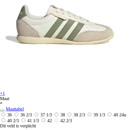
+1
Maat
*
Maattabel
36
36 2/3
37 1/3
38
38 2/3
39 1/3
40
24u
40 2/3
41 1/3
42
42 2/3
Dit veld is verplicht