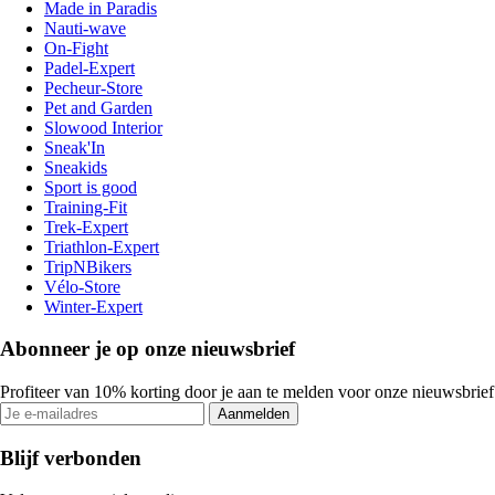
Made in Paradis
Nauti-wave
On-Fight
Padel-Expert
Pecheur-Store
Pet and Garden
Slowood Interior
Sneak'In
Sneakids
Sport is good
Training-Fit
Trek-Expert
Triathlon-Expert
TripNBikers
Vélo-Store
Winter-Expert
Abonneer je op onze nieuwsbrief
Profiteer van 10% korting door je aan te melden voor onze nieuwsbrief
Aanmelden
Blijf verbonden