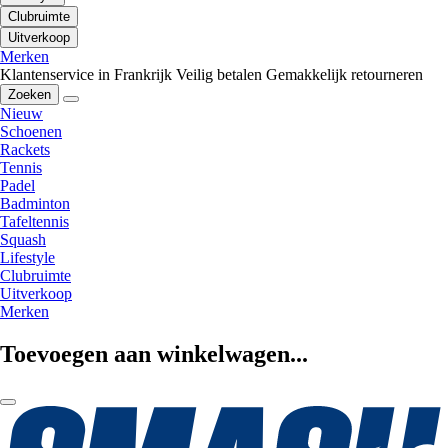
Clubruimte
Uitverkoop
Merken
Klantenservice in Frankrijk
Veilig betalen
Gemakkelijk retourneren
Zoeken
Nieuw
Schoenen
Rackets
Tennis
Padel
Badminton
Tafeltennis
Squash
Lifestyle
Clubruimte
Uitverkoop
Merken
Toevoegen aan winkelwagen...