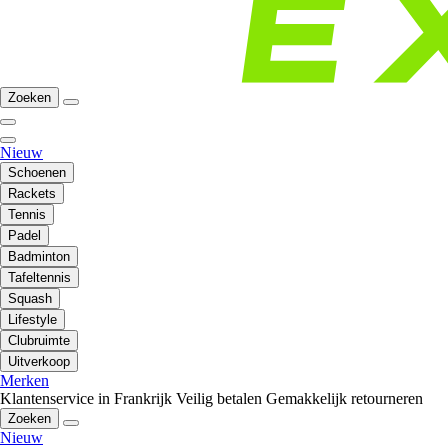
Zoeken
Nieuw
Schoenen
Rackets
Tennis
Padel
Badminton
Tafeltennis
Squash
Lifestyle
Clubruimte
Uitverkoop
Merken
Klantenservice in Frankrijk
Veilig betalen
Gemakkelijk retourneren
Zoeken
Nieuw