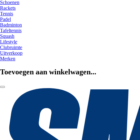
Schoenen
Rackets
Tennis
Padel
Badminton
Tafeltennis
Squash
Lifestyle
Clubruimte
Uitverkoop
Merken
Toevoegen aan winkelwagen...