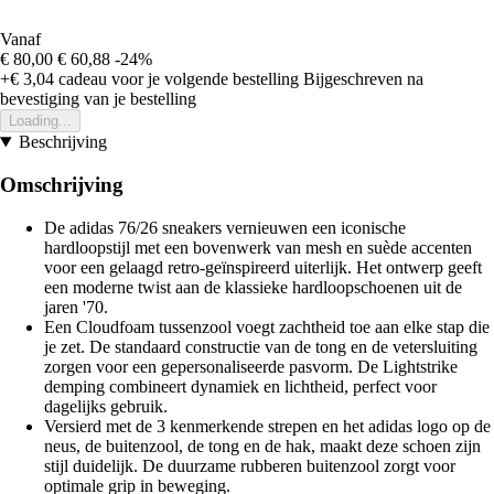
Vanaf
€ 80,00
€ 60,88
-24%
+€ 3,04
cadeau voor je volgende bestelling
Bijgeschreven na
bevestiging van je bestelling
Loading...
Beschrijving
Omschrijving
De adidas 76/26 sneakers vernieuwen een iconische
hardloopstijl met een bovenwerk van mesh en suède accenten
voor een gelaagd retro-geïnspireerd uiterlijk. Het ontwerp geeft
een moderne twist aan de klassieke hardloopschoenen uit de
jaren '70.
Een Cloudfoam tussenzool voegt zachtheid toe aan elke stap die
je zet. De standaard constructie van de tong en de vetersluiting
zorgen voor een gepersonaliseerde pasvorm. De Lightstrike
demping combineert dynamiek en lichtheid, perfect voor
dagelijks gebruik.
Versierd met de 3 kenmerkende strepen en het adidas logo op de
neus, de buitenzool, de tong en de hak, maakt deze schoen zijn
stijl duidelijk. De duurzame rubberen buitenzool zorgt voor
optimale grip in beweging.