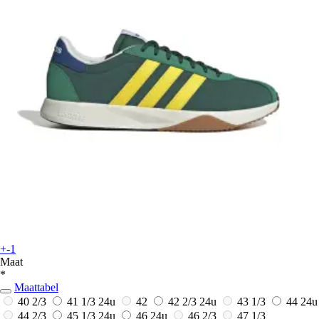
+-1
Maat
*
Maattabel
40 2/3
41 1/3
24u
42
42 2/3
24u
43 1/3
44
24u
44 2/3
45 1/3
24u
46
24u
46 2/3
47 1/3