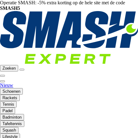
Operatie SMASH: -5% extra korting op de hele site met de code
SMASH5
Zoeken
Nieuw
Schoenen
Rackets
Tennis
Padel
Badminton
Tafeltennis
Squash
Lifestyle