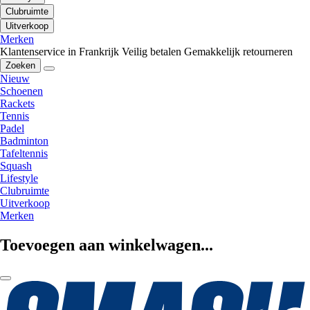
Clubruimte
Uitverkoop
Merken
Klantenservice in Frankrijk
Veilig betalen
Gemakkelijk retourneren
Zoeken
Nieuw
Schoenen
Rackets
Tennis
Padel
Badminton
Tafeltennis
Squash
Lifestyle
Clubruimte
Uitverkoop
Merken
Toevoegen aan winkelwagen...