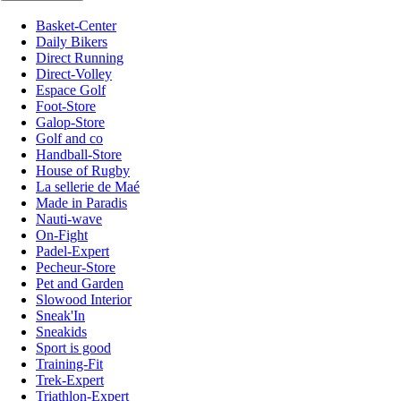
Basket-Center
Daily Bikers
Direct Running
Direct-Volley
Espace Golf
Foot-Store
Galop-Store
Golf and co
Handball-Store
House of Rugby
La sellerie de Maé
Made in Paradis
Nauti-wave
On-Fight
Padel-Expert
Pecheur-Store
Pet and Garden
Slowood Interior
Sneak'In
Sneakids
Sport is good
Training-Fit
Trek-Expert
Triathlon-Expert