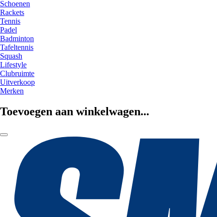
Schoenen
Rackets
Tennis
Padel
Badminton
Tafeltennis
Squash
Lifestyle
Clubruimte
Uitverkoop
Merken
Toevoegen aan winkelwagen...