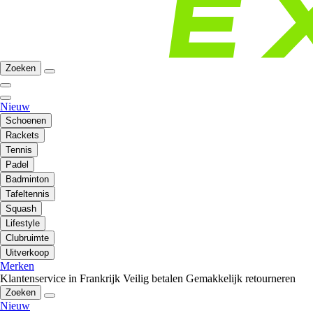
Zoeken
Nieuw
Schoenen
Rackets
Tennis
Padel
Badminton
Tafeltennis
Squash
Lifestyle
Clubruimte
Uitverkoop
Merken
Klantenservice in Frankrijk
Veilig betalen
Gemakkelijk retourneren
Zoeken
Nieuw