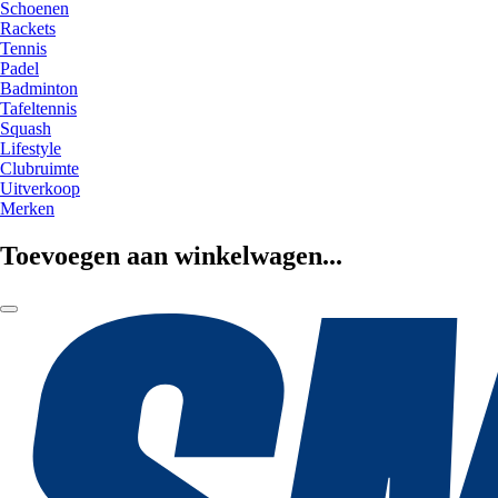
Schoenen
Rackets
Tennis
Padel
Badminton
Tafeltennis
Squash
Lifestyle
Clubruimte
Uitverkoop
Merken
Toevoegen aan winkelwagen...