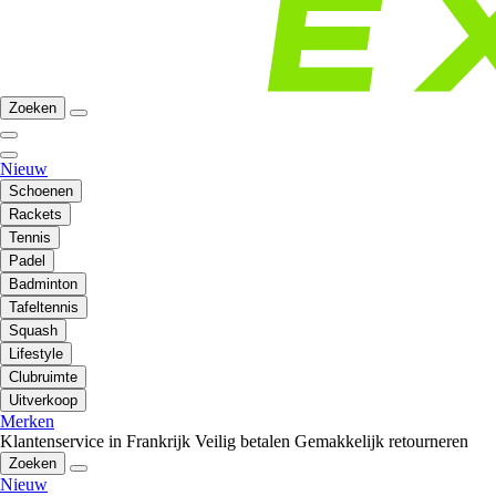
Zoeken
Nieuw
Schoenen
Rackets
Tennis
Padel
Badminton
Tafeltennis
Squash
Lifestyle
Clubruimte
Uitverkoop
Merken
Klantenservice in Frankrijk
Veilig betalen
Gemakkelijk retourneren
Zoeken
Nieuw