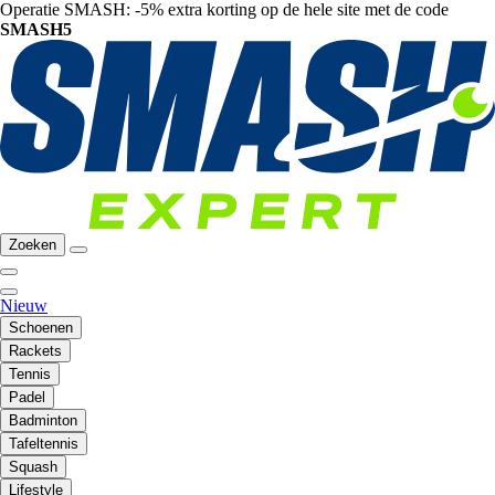
Operatie SMASH: -5% extra korting op de hele site met de code
SMASH5
Zoeken
Nieuw
Schoenen
Rackets
Tennis
Padel
Badminton
Tafeltennis
Squash
Lifestyle