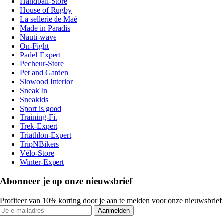
Handball-Store
House of Rugby
La sellerie de Maé
Made in Paradis
Nauti-wave
On-Fight
Padel-Expert
Pecheur-Store
Pet and Garden
Slowood Interior
Sneak'In
Sneakids
Sport is good
Training-Fit
Trek-Expert
Triathlon-Expert
TripNBikers
Vélo-Store
Winter-Expert
Abonneer je op onze nieuwsbrief
Profiteer van 10% korting door je aan te melden voor onze nieuwsbrief
Aanmelden