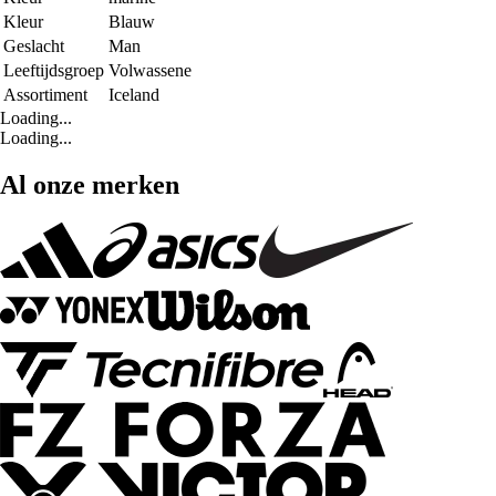
Kleur
Blauw
Geslacht
Man
Leeftijdsgroep
Volwassene
Assortiment
Iceland
Loading...
Loading...
Al onze merken