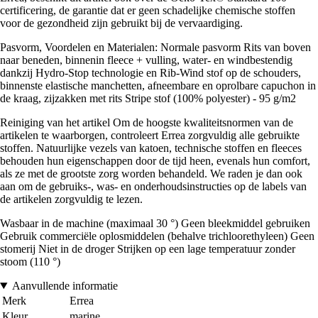
certificering, de garantie dat er geen schadelijke chemische stoffen
voor de gezondheid zijn gebruikt bij de vervaardiging.
Pasvorm, Voordelen en Materialen: Normale pasvorm Rits van boven
naar beneden, binnenin fleece + vulling, water- en windbestendig
dankzij Hydro-Stop technologie en Rib-Wind stof op de schouders,
binnenste elastische manchetten, afneembare en oprolbare capuchon in
de kraag, zijzakken met rits Stripe stof (100% polyester) - 95 g/m2
Reiniging van het artikel Om de hoogste kwaliteitsnormen van de
artikelen te waarborgen, controleert Errea zorgvuldig alle gebruikte
stoffen. Natuurlijke vezels van katoen, technische stoffen en fleeces
behouden hun eigenschappen door de tijd heen, evenals hun comfort,
als ze met de grootste zorg worden behandeld. We raden je dan ook
aan om de gebruiks-, was- en onderhoudsinstructies op de labels van
de artikelen zorgvuldig te lezen.
Wasbaar in de machine (maximaal 30 °) Geen bleekmiddel gebruiken
Gebruik commerciële oplosmiddelen (behalve trichloorethyleen) Geen
stomerij Niet in de droger Strijken op een lage temperatuur zonder
stoom (110 °)
Aanvullende informatie
Merk
Errea
Kleur
marine