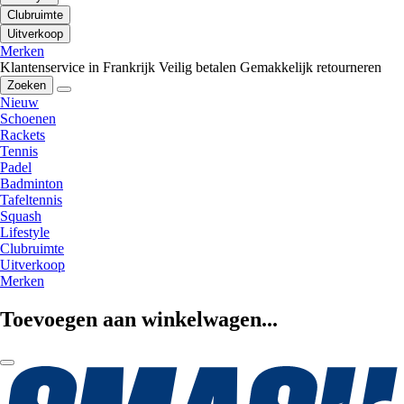
Clubruimte
Uitverkoop
Merken
Klantenservice in Frankrijk
Veilig betalen
Gemakkelijk retourneren
Zoeken
Nieuw
Schoenen
Rackets
Tennis
Padel
Badminton
Tafeltennis
Squash
Lifestyle
Clubruimte
Uitverkoop
Merken
Toevoegen aan winkelwagen...