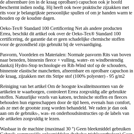
de afneembare (en in de kraag oprolbare) capuchon ook je hoofd
beschermt indien nodig. Hij heeft ook twee praktische zijzakken met
rits voor je belangrijkste persoonlijke spullen of om je handen warm te
houden op de koudste dagen.
Oeko-Tex® Standard 100 Certificering Net als andere producten
Errea, beschikt dit artikel ook over de Oeko-Tex® Standard 100
certificering, de garantie dat er geen schadelijke chemische stoffen
voor de gezondheid zijn gebruikt bij de vervaardiging.
Pasvorm, Voordelen en Materialen: Normale pasvorm Rits van boven
naar beneden, binnenin fleece + vulling, water- en windbestendig
dankzij Hydro-Stop technologie en Rib-Wind stof op de schouders,
binnenste elastische manchetten, afneembare en oprolbare capuchon in
de kraag, zijzakken met rits Stripe stof (100% polyester) - 95 g/m2
Reiniging van het artikel Om de hoogste kwaliteitsnormen van de
artikelen te waarborgen, controleert Errea zorgvuldig alle gebruikte
stoffen. Natuurlijke vezels van katoen, technische stoffen en fleeces
behouden hun eigenschappen door de tijd heen, evenals hun comfort,
als ze met de grootste zorg worden behandeld. We raden je dan ook
aan om de gebruiks-, was- en onderhoudsinstructies op de labels van
de artikelen zorgvuldig te lezen.
Wasbaar in de machine (maximaal 30 °) Geen bleekmiddel gebruiken