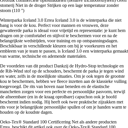
Gebruik commerciële oplosmiddelen (behalve trichloorethyleen) Geen
stomerij Niet in de droger Strijken op een lage temperatuur zonder
stoom (110 °)
Winterparka Iceland 3.0 Errea Iceland 3.0 is de winterparka die niet
bang is voor de kou. Perfect voor mannen en vrouwen, deze
gewatteerde parka is ideaal voor vrijetijd en representatie: je kunt hem
dragen om je comfortabel en stijlvol te beschermen voor en na de
belangrijkste wedstrijden, voor training en op ontspanningsdagen.
Beschikbaar in verschillende kleuren om bij je voorkeuren en het
embleem van je team te passen, is Iceland 3.0 een winterparka gemaakt
van warme, technische en ademende materialen.
De voordelen van dit product Dankzij de Hydro-Stop technologie en
de Rib-Wind stof op de schouders, beschermt de parka je tegen wind
en water, zelfs in de moeilijkste situaties. Om je ook tegen de grootste
kou te beschermen, hebben we fleece inzetten aan de klassieke vulling
toegevoegd. De rits van boven naar beneden en de elastische
manchetten zorgen voor een perfecte en persoonlijke pasvorm, terwijl
de afneembare (en in de kraag oprolbare) capuchon ook je hoofd
beschermt indien nodig. Hij heeft ook twee praktische zijzakken met
rits voor je belangrijkste persoonlijke spullen of om je handen warm te
houden op de koudste dagen.
Oeko-Tex® Standard 100 Certificering Net als andere producten
Errea, beschikt dit artikel ook over de Oeko-Tex® Standard 100