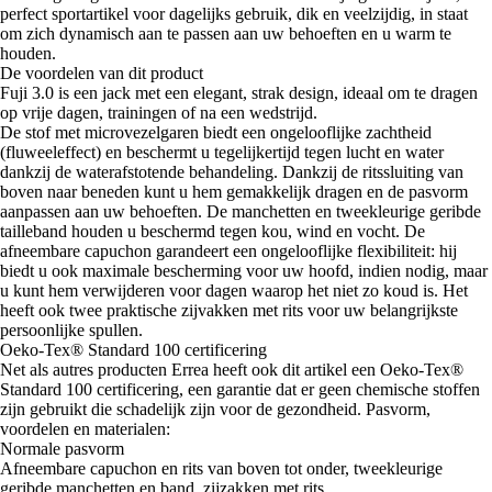
perfect sportartikel voor dagelijks gebruik, dik en veelzijdig, in staat
om zich dynamisch aan te passen aan uw behoeften en u warm te
houden.
De voordelen van dit product
Fuji 3.0 is een jack met een elegant, strak design, ideaal om te dragen
op vrije dagen, trainingen of na een wedstrijd.
De stof met microvezelgaren biedt een ongelooflijke zachtheid
(fluweeleffect) en beschermt u tegelijkertijd tegen lucht en water
dankzij de waterafstotende behandeling. Dankzij de ritssluiting van
boven naar beneden kunt u hem gemakkelijk dragen en de pasvorm
aanpassen aan uw behoeften. De manchetten en tweekleurige geribde
tailleband houden u beschermd tegen kou, wind en vocht. De
afneembare capuchon garandeert een ongelooflijke flexibiliteit: hij
biedt u ook maximale bescherming voor uw hoofd, indien nodig, maar
u kunt hem verwijderen voor dagen waarop het niet zo koud is. Het
heeft ook twee praktische zijvakken met rits voor uw belangrijkste
persoonlijke spullen.
Oeko-Tex® Standard 100 certificering
Net als autres producten Errea heeft ook dit artikel een Oeko-Tex®
Standard 100 certificering, een garantie dat er geen chemische stoffen
zijn gebruikt die schadelijk zijn voor de gezondheid. Pasvorm,
voordelen en materialen:
Normale pasvorm
Afneembare capuchon en rits van boven tot onder, tweekleurige
geribde manchetten en band, zijzakken met rits