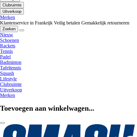
Clubruimte
Uitverkoop
Merken
Klantenservice in Frankrijk
Veilig betalen
Gemakkelijk retourneren
Zoeken
Nieuw
Schoenen
Rackets
Tennis
Padel
Badminton
Tafeltennis
Squash
Lifestyle
Clubruimte
Uitverkoop
Merken
Toevoegen aan winkelwagen...