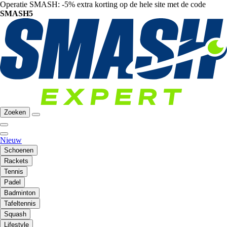
Operatie SMASH: -5% extra korting op de hele site met de code
SMASH5
Zoeken
Nieuw
Schoenen
Rackets
Tennis
Padel
Badminton
Tafeltennis
Squash
Lifestyle