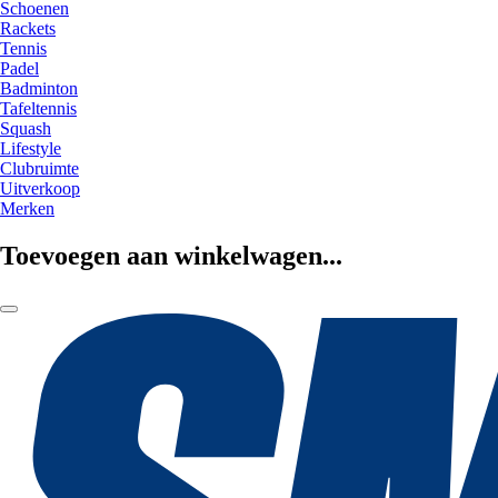
Schoenen
Rackets
Tennis
Padel
Badminton
Tafeltennis
Squash
Lifestyle
Clubruimte
Uitverkoop
Merken
Toevoegen aan winkelwagen...