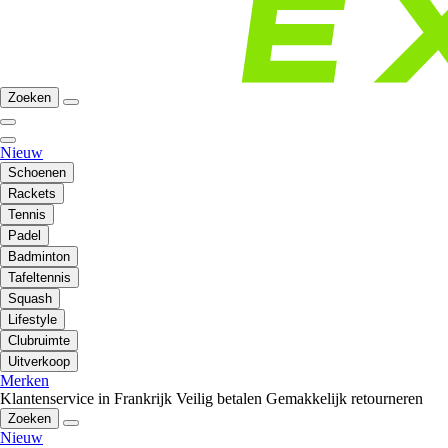
Zoeken
Nieuw
Schoenen
Rackets
Tennis
Padel
Badminton
Tafeltennis
Squash
Lifestyle
Clubruimte
Uitverkoop
Merken
Klantenservice in Frankrijk
Veilig betalen
Gemakkelijk retourneren
Zoeken
Nieuw