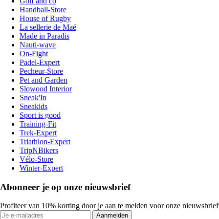
Golf and co
Handball-Store
House of Rugby
La sellerie de Maé
Made in Paradis
Nauti-wave
On-Fight
Padel-Expert
Pecheur-Store
Pet and Garden
Slowood Interior
Sneak'In
Sneakids
Sport is good
Training-Fit
Trek-Expert
Triathlon-Expert
TripNBikers
Vélo-Store
Winter-Expert
Abonneer je op onze nieuwsbrief
Profiteer van 10% korting door je aan te melden voor onze nieuwsbrief
Aanmelden