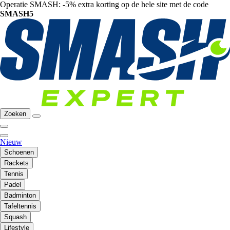
Operatie SMASH: -5% extra korting op de hele site met de code
SMASH5
Zoeken
Nieuw
Schoenen
Rackets
Tennis
Padel
Badminton
Tafeltennis
Squash
Lifestyle