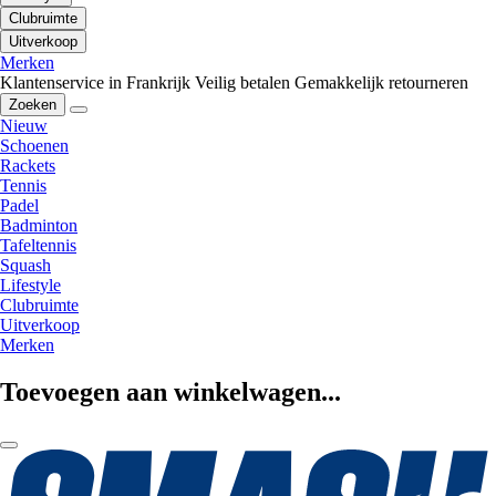
Clubruimte
Uitverkoop
Merken
Klantenservice in Frankrijk
Veilig betalen
Gemakkelijk retourneren
Zoeken
Nieuw
Schoenen
Rackets
Tennis
Padel
Badminton
Tafeltennis
Squash
Lifestyle
Clubruimte
Uitverkoop
Merken
Toevoegen aan winkelwagen...