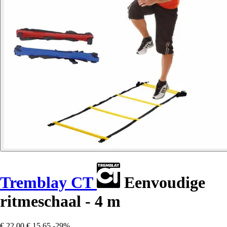
Tremblay CT
Eenvoudige
ritmeschaal - 4 m
€ 22,00
€ 15,65
-29%