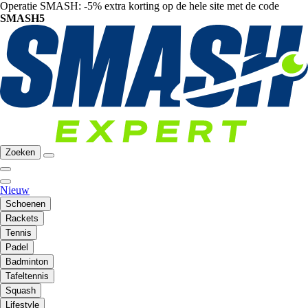
Operatie SMASH: -5% extra korting op de hele site met de code
SMASH5
Zoeken
Nieuw
Schoenen
Rackets
Tennis
Padel
Badminton
Tafeltennis
Squash
Lifestyle