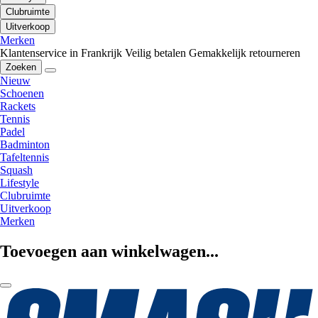
Clubruimte
Uitverkoop
Merken
Klantenservice in Frankrijk
Veilig betalen
Gemakkelijk retourneren
Zoeken
Nieuw
Schoenen
Rackets
Tennis
Padel
Badminton
Tafeltennis
Squash
Lifestyle
Clubruimte
Uitverkoop
Merken
Toevoegen aan winkelwagen...