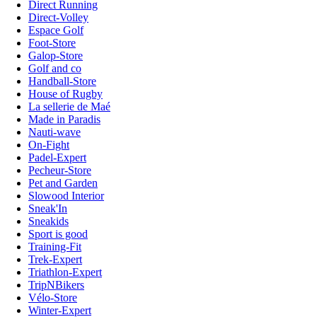
Direct Running
Direct-Volley
Espace Golf
Foot-Store
Galop-Store
Golf and co
Handball-Store
House of Rugby
La sellerie de Maé
Made in Paradis
Nauti-wave
On-Fight
Padel-Expert
Pecheur-Store
Pet and Garden
Slowood Interior
Sneak'In
Sneakids
Sport is good
Training-Fit
Trek-Expert
Triathlon-Expert
TripNBikers
Vélo-Store
Winter-Expert