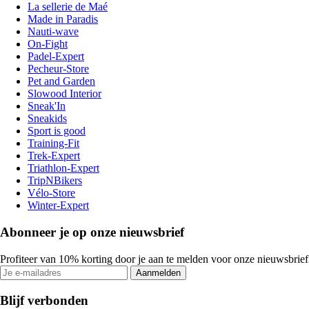
La sellerie de Maé
Made in Paradis
Nauti-wave
On-Fight
Padel-Expert
Pecheur-Store
Pet and Garden
Slowood Interior
Sneak'In
Sneakids
Sport is good
Training-Fit
Trek-Expert
Triathlon-Expert
TripNBikers
Vélo-Store
Winter-Expert
Abonneer je op onze nieuwsbrief
Profiteer van 10% korting door je aan te melden voor onze nieuwsbrief
Aanmelden
Blijf verbonden