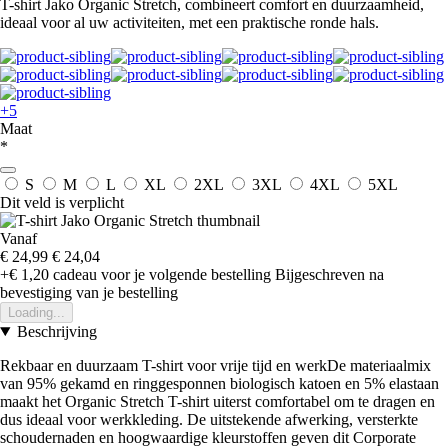
T-shirt Jako Organic Stretch, combineert comfort en duurzaamheid,
ideaal voor al uw activiteiten, met een praktische ronde hals.
+5
Maat
*
S
M
L
XL
2XL
3XL
4XL
5XL
Dit veld is verplicht
Vanaf
€ 24,99
€ 24,04
+€ 1,20
cadeau voor je volgende bestelling
Bijgeschreven na
bevestiging van je bestelling
Loading...
Beschrijving
Rekbaar en duurzaam T-shirt voor vrije tijd en werkDe materiaalmix
van 95% gekamd en ringgesponnen biologisch katoen en 5% elastaan
maakt het Organic Stretch T-shirt uiterst comfortabel om te dragen en
dus ideaal voor werkkleding. De uitstekende afwerking, versterkte
schoudernaden en hoogwaardige kleurstoffen geven dit Corporate