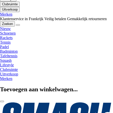
Clubruimte
Uitverkoop
Merken
Klantenservice in Frankrijk
Veilig betalen
Gemakkelijk retourneren
Zoeken
Nieuw
Schoenen
Rackets
Tennis
Padel
Badminton
Tafeltennis
Squash
Lifestyle
Clubruimte
Uitverkoop
Merken
Toevoegen aan winkelwagen...