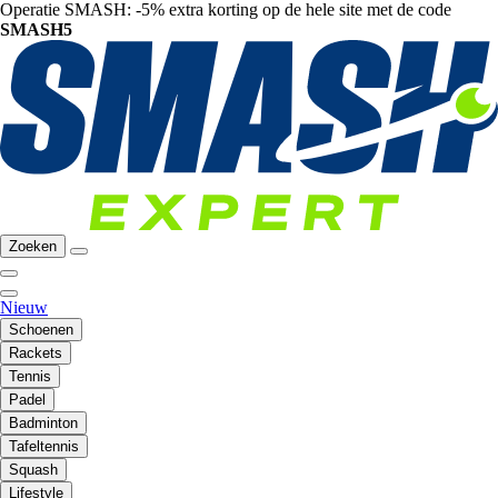
Operatie SMASH: -5% extra korting op de hele site met de code
SMASH5
Zoeken
Nieuw
Schoenen
Rackets
Tennis
Padel
Badminton
Tafeltennis
Squash
Lifestyle