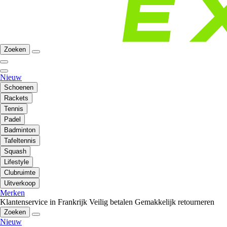
Zoeken
Nieuw
Schoenen
Rackets
Tennis
Padel
Badminton
Tafeltennis
Squash
Lifestyle
Clubruimte
Uitverkoop
Merken
Klantenservice in Frankrijk
Veilig betalen
Gemakkelijk retourneren
Zoeken
Nieuw