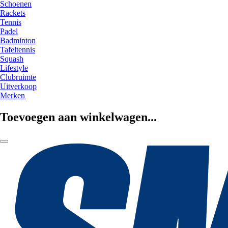
Schoenen
Rackets
Tennis
Padel
Badminton
Tafeltennis
Squash
Lifestyle
Clubruimte
Uitverkoop
Merken
Toevoegen aan winkelwagen...