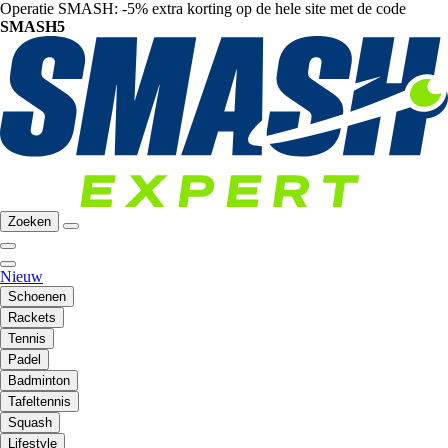
Operatie SMASH: -5% extra korting op de hele site met de code
SMASH5
Zoeken
Nieuw
Schoenen
Rackets
Tennis
Padel
Badminton
Tafeltennis
Squash
Lifestyle