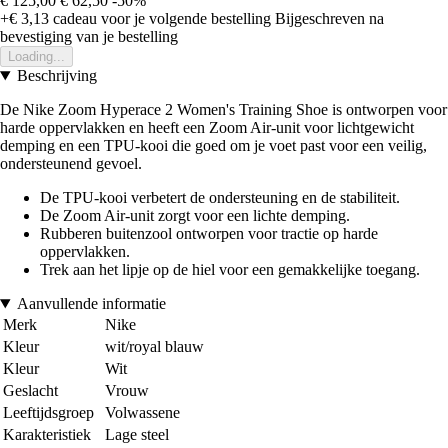
€ 125,00
€ 62,50
-50%
+€ 3,13
cadeau voor je volgende bestelling
Bijgeschreven na
bevestiging van je bestelling
Loading...
Beschrijving
De Nike Zoom Hyperace 2 Women's Training Shoe is ontworpen voor
harde oppervlakken en heeft een Zoom Air-unit voor lichtgewicht
demping en een TPU-kooi die goed om je voet past voor een veilig,
ondersteunend gevoel.
De TPU-kooi verbetert de ondersteuning en de stabiliteit.
De Zoom Air-unit zorgt voor een lichte demping.
Rubberen buitenzool ontworpen voor tractie op harde
oppervlakken.
Trek aan het lipje op de hiel voor een gemakkelijke toegang.
Aanvullende informatie
Merk
Nike
Kleur
wit/royal blauw
Kleur
Wit
Geslacht
Vrouw
Leeftijdsgroep
Volwassene
Karakteristiek
Lage steel