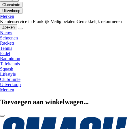
Clubruimte
Uitverkoop
Merken
Klantenservice in Frankrijk
Veilig betalen
Gemakkelijk retourneren
Zoeken
Nieuw
Schoenen
Rackets
Tennis
Padel
Badminton
Tafeltennis
Squash
Lifestyle
Clubruimte
Uitverkoop
Merken
Toevoegen aan winkelwagen...