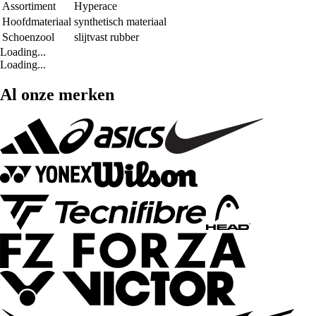
Assortiment
Hyperace
Hoofdmateriaal
synthetisch materiaal
Schoenzool
slijtvast rubber
Loading...
Loading...
Al onze merken