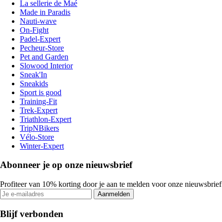
La sellerie de Maé
Made in Paradis
Nauti-wave
On-Fight
Padel-Expert
Pecheur-Store
Pet and Garden
Slowood Interior
Sneak'In
Sneakids
Sport is good
Training-Fit
Trek-Expert
Triathlon-Expert
TripNBikers
Vélo-Store
Winter-Expert
Abonneer je op onze nieuwsbrief
Profiteer van 10% korting door je aan te melden voor onze nieuwsbrief
Aanmelden
Blijf verbonden