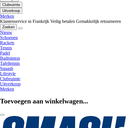
Clubruimte
Uitverkoop
Merken
Klantenservice in Frankrijk
Veilig betalen
Gemakkelijk retourneren
Zoeken
Nieuw
Schoenen
Rackets
Tennis
Padel
Badminton
Tafeltennis
Squash
Lifestyle
Clubruimte
Uitverkoop
Merken
Toevoegen aan winkelwagen...