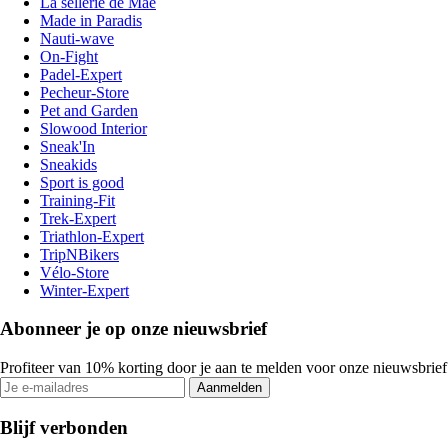
La sellerie de Maé
Made in Paradis
Nauti-wave
On-Fight
Padel-Expert
Pecheur-Store
Pet and Garden
Slowood Interior
Sneak'In
Sneakids
Sport is good
Training-Fit
Trek-Expert
Triathlon-Expert
TripNBikers
Vélo-Store
Winter-Expert
Abonneer je op onze nieuwsbrief
Profiteer van 10% korting door je aan te melden voor onze nieuwsbrief
Aanmelden
Blijf verbonden