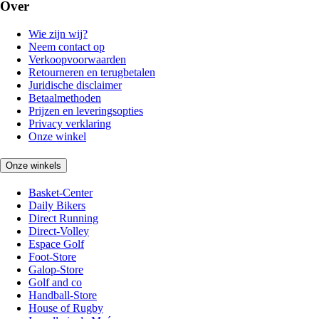
Over
Wie zijn wij?
Neem contact op
Verkoopvoorwaarden
Retourneren en terugbetalen
Juridische disclaimer
Betaalmethoden
Prijzen en leveringsopties
Privacy verklaring
Onze winkel
Onze winkels
Basket-Center
Daily Bikers
Direct Running
Direct-Volley
Espace Golf
Foot-Store
Galop-Store
Golf and co
Handball-Store
House of Rugby