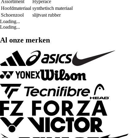
Assortiment
Hyperace
Hoofdmateriaal
synthetisch materiaal
Schoenzool
slijtvast rubber
Loading...
Loading...
Al onze merken