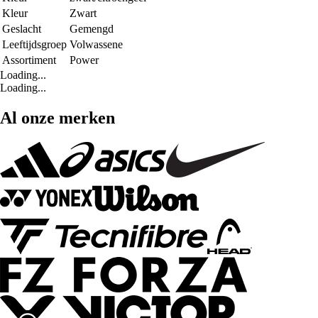
Kleur
Zwart
Geslacht
Gemengd
Leeftijdsgroep
Volwassene
Assortiment
Power
Loading...
Loading...
Al onze merken