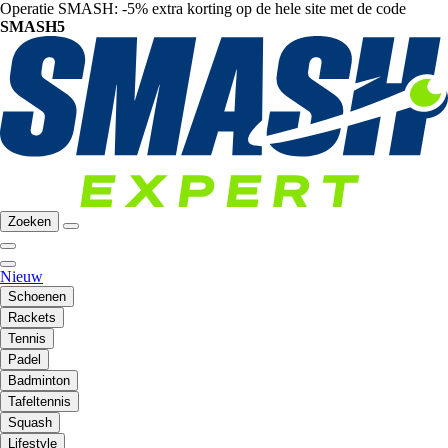
Operatie SMASH: -5% extra korting op de hele site met de code
SMASH5
Zoeken
Nieuw
Schoenen
Rackets
Tennis
Padel
Badminton
Tafeltennis
Squash
Lifestyle