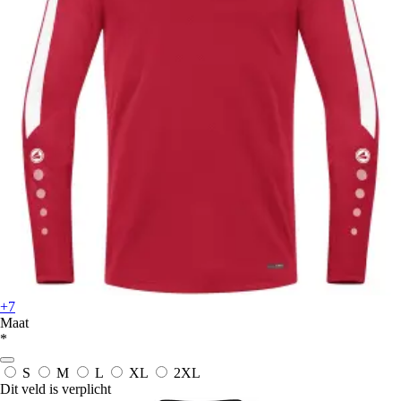
+7
Maat
*
S
M
L
XL
2XL
Dit veld is verplicht