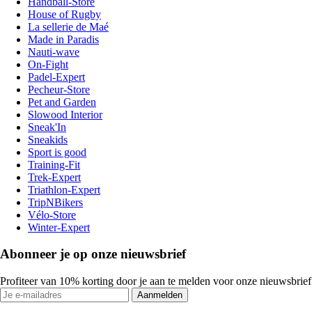
Handball-Store
House of Rugby
La sellerie de Maé
Made in Paradis
Nauti-wave
On-Fight
Padel-Expert
Pecheur-Store
Pet and Garden
Slowood Interior
Sneak'In
Sneakids
Sport is good
Training-Fit
Trek-Expert
Triathlon-Expert
TripNBikers
Vélo-Store
Winter-Expert
Abonneer je op onze nieuwsbrief
Profiteer van 10% korting door je aan te melden voor onze nieuwsbrief
Aanmelden