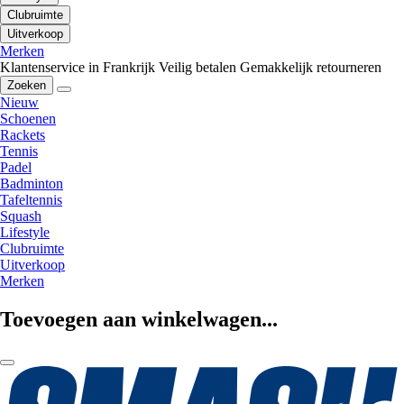
Clubruimte
Uitverkoop
Merken
Klantenservice in Frankrijk
Veilig betalen
Gemakkelijk retourneren
Zoeken
Nieuw
Schoenen
Rackets
Tennis
Padel
Badminton
Tafeltennis
Squash
Lifestyle
Clubruimte
Uitverkoop
Merken
Toevoegen aan winkelwagen...