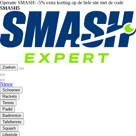
Operatie SMASH: -5% extra korting op de hele site met de code
SMASH5
Zoeken
Nieuw
Schoenen
Rackets
Tennis
Padel
Badminton
Tafeltennis
Squash
Lifestyle