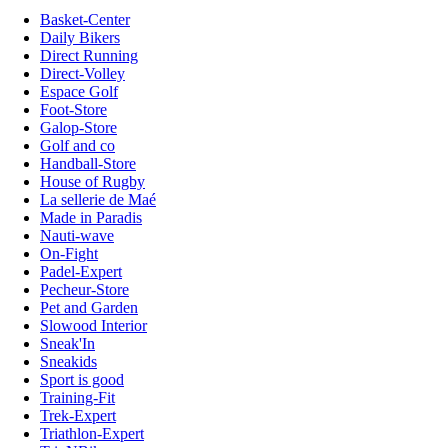
Basket-Center
Daily Bikers
Direct Running
Direct-Volley
Espace Golf
Foot-Store
Galop-Store
Golf and co
Handball-Store
House of Rugby
La sellerie de Maé
Made in Paradis
Nauti-wave
On-Fight
Padel-Expert
Pecheur-Store
Pet and Garden
Slowood Interior
Sneak'In
Sneakids
Sport is good
Training-Fit
Trek-Expert
Triathlon-Expert